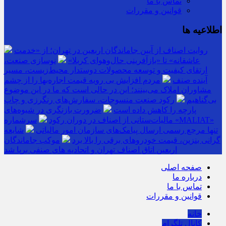
تماس با ما
قوانین و مقررات
اطلاعیه ها
روایت اصناف از آیین جاماندگان اربعین در تهران؛ از «خدمت
عاشقانه» تا «بازآفرینی حال‌وهوای کربلا»
نوسازی صنعت،
ارتقای کیفیت و توسعه محصولات دوستدار محیط‌زیست، مسیر
آینده صنف
مردم افزایش بی رویه قیمت اجاره‌بها را از چشم
مشاوران املاک می‌بینند؛ این در حالی است که ما در این موضوع
بی‌گناهیم
رکود صنعت منسوجات، سفارش‌های رنگرزی و چاپ
پارچه را کاهش داده است
ضرورت بازنگری در شیوه‌های
مالیات‌ستانی از اصناف در دوران رکود
سرشماره «MALIAT»
تنها مرجع رسمی ارسال پیامک‌های سازمان امور مالیاتی
شایعه
گرانی بنزین، قیمت خودروهای برقی را بالا برد
موکب جاماندگان
اربعین اتاق اصناف تهران و اتحادیه های صنفی برپا شد
صفحه اصلی
درباره ما
تماس با ما
قوانین و مقررات
خانه
کانال تلگرام