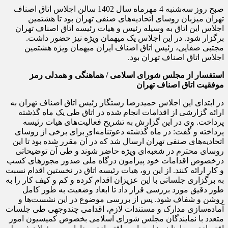
صبح روز سه‌شنبه 4 مهرماه سال 1402 سالن اجلاس اتاق اصناف
تهران میزبان روسای اتحادیه‌های صنفی تهران بود تا هشتمین
اجلاس این اتاق به وسیله رئیس و هیات رئیسه اتاق اصناف تهران
برگزار شود. در این اجلاس یک میهمان ویژه نیز حضور داشت.
مجتبی صفایی، رئیس اتاق اصناف ایران میهمان ویژه هشتمین
اجلاس اتاق اصناف تهران بود.
استفسار از مجلس شورای اسلامی / هماهنگی و همدلی رمز
موفقیت اتاق اصناف تهران
در ابتدای این اجلاس حمیدرضا رستگار رئیس اتاق اصناف تهران به
ارائه گزارشی از اقدامات انجام شده در اتاق طی یک ماه گذشته
پرداخت. وی در این گزارش به تشریح فعالیت‌های هیات رئیسه
پرداخته و گفت: در ماه گذشته دعوتنامه‌ای برای برخی از روسای
اتحادیه‌های صنفی تهران ارسال شد که در آن مقرر شده بود تا این
روسای محترم در شعبه‌ای ویژه حاضر شوند و طی آن توضیحاتی
درخصوص اقدامات خود پیرامون درگاه ملی صدور مجوزهای کسب
و کار ارائه کنند. از این رو، هیات رئیسه اتاق در نخستین اقدام نسبت
به برگزاری جلساتی با این عزیزان اقدام کرده و کم و کیف کار را به
طور دقیق مورد بررسی قرار داد تا ابعاد وضعیت به طور کامل
روشن و شفاف شود. پس از بررسی موضوع در این نشست‌ها و
آماده‌سازی مدارک و مستندات لازم، اقدامی چندوجهی طی جلسات
متعدد با نمایندگان مجلس شورای اسلامی بخصوص کمیسیون امور