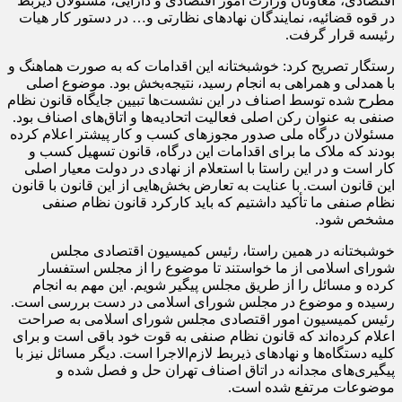
اقتصادی، معاونان وزارت امور اقتصادی و دارایی، مسئولان ذیربط
در قوه قضائیه، نمایندگان نهادهای نظارتی و… در دستور کار هیات
رئیسه قرار گرفت.
رستگار تصریح کرد: خوشبختانه این اقدامات که به صورت هماهنگ و
با همدلی و همراهی به انجام رسید، نتیجه‌بخش بود. موضوع اصلی
مطرح شده توسط اصناف در این نشست‌ها تبیین جایگاه قانون نظام
صنفی به عنوان رکن اصلی فعالیت اتحادیه‌ها و اتاق‌های اصناف بود.
مسئولان درگاه ملی صدور مجوزهای کسب و کار پیشتر اعلام کرده
بودند که ملاک ما برای اقدامات این درگاه، قانون تسهیل کسب و
کار است و در این راستا با استعلام از نهادی در دولت معیار اصلی
این قانون است. با عنایت به تعارض بخش‌هایی از این قانون با قانون
نظام صنفی ما تأکید داشتیم که باید کارکرد قانون نظام صنفی
مشخص شود.
خوشبختانه در همین راستا، رئیس کمیسیون اقتصادی مجلس
شورای اسلامی از ما خواستند تا موضوع را از مجلس استفسار
کرده و مسائل را از طریق مجلس پیگیر شویم. این مهم به انجام
رسیده و موضوع در مجلس شورای اسلامی در دست بررسی است.
رئیس کمیسیون امور اقتصادی مجلس شورای اسلامی به صراحت
اعلام کرده‌اند که قانون نظام صنفی به قوت خود باقی است و برای
کلیه دستگاه‌ها و نهادهای ذیربط لازم‌الاجرا است. دیگر مسائل نیز با
پیگیری‌های مجدانه در اتاق اصناف تهران حل و فصل شده و
موضوعات مرتفع شده است.