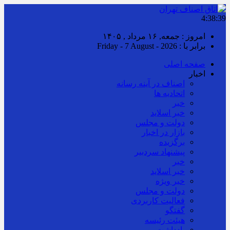
4:38:39
امروز : جمعه, ۱۶ مرداد , ۱۴۰۵
برابر با : Friday - 7 August - 2026
صفحه اصلی
اخبار
اصناف در آینه رسانه
اتحادیه ها
خبر
خبر اسلايد
دولت و مجلس
بازار در اخبار
برگزیده
پیشنهاد سردبیر
خبر
خبر اسلايد
خبر ویژه
دولت و مجلس
فعالیت کاربردی
گفتگو
هیئت رئیسه
یادداشت