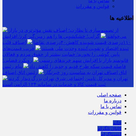
تماس با ما
قوانین و مقررات
اطلاعیه ها
از تصمیم‌سازی تا نظارت؛ اصناف نقش مؤثرتری در بازار
می‌خواهند
گرانی؛ خشکشویی‌ ها را هم زمین‌گیر کرد/ افزایش
۱۱۰درصدی قیمت شوینده کاهش۴۰درصدی تقاضا
اصناف قلب
تپنده اقتصاد و تقویت‌کننده وحدت ملی هستند
فریب قیمت‌های
پایین گوشی را نخورید/ حمایت بیشتر از حقوق مردم و فعالان
قانونمند بازار با افزایش سهم خریدهای رسمی
رویکرد قضایی؛
فاصله قیمت سکه طرح قدیم و جدید را کاهش داد
پیام رئیس
اتاق اصناف تهران به مناسبت روز خبرنگار
رئیس اتاق اصناف
تهران و مدیرکل تامین اجتماعی شرق تهران بزرگ دیدار کردند
ثبت قیمت کالا و خدمات در سامانه ۱۲۴ الزامی است
صفحه اصلی
درباره ما
تماس با ما
قوانین و مقررات
خانه
کانال تلگرام
اینستاگرام