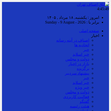
4:45:49
امروز : یکشنبه, ۱۸ مرداد , ۱۴۰۵
برابر با : Sunday - 9 August - 2026
صفحه اصلی
اخبار
اصناف در آینه رسانه
اتحادیه ها
خبر
خبر اسلايد
دولت و مجلس
بازار در اخبار
برگزیده
پیشنهاد سردبیر
خبر
خبر اسلايد
خبر ویژه
دولت و مجلس
فعالیت کاربردی
گفتگو
هیئت رئیسه
یادداشت