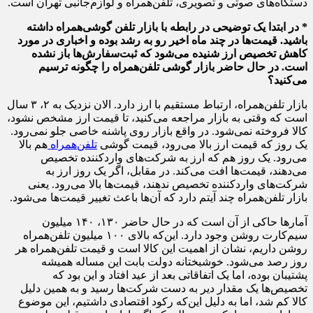
دستگاه‌های صوتی و تصویری، تلفن‌همراه و لوازم‌جانبی تهران است.
* در ابتدا یک توضیحی در رابطه با بازار تلفن گوشی‌همراه داشته
باشید. قیمت‌ها در چند ماه اخیر رو به رشد بوده و اخباری در مورد
کاهش تخصیص ارز شنیده می‌شود که ثبت‌سفارش‌ها باز نشده
است. در حال حاضر بازار گوشی تلفن‌همراه را چگونه ترسیم
می‌کنید؟
بازار تلفن‌همراه، ارتباط مستقیم با ارز دارد. الان نزدیک به ۲، ۳ سال
است که وقتی به بازار مراجعه می‌کنید، تا قیمت ارز مشخص نشود،
کالا فروخته نمی‌شود. در واقع بازار روی پاشنه خاصی جلو نمی‌رود.
یک روز که قیمت ارز بالا می‌رود، قیمت گوشی
تلفن‌همراه
هم بالا
می‌رود. یک روز هم که ارز به شرکت‌های واردکننده تخصیص
می‌دهند، قیمت‌ها افت می‌کند. در مقابل، اگر یک روز ارز به
شرکت‌های واردکننده تخصیص ندهند، قیمت‌ها بالا می‌رود. یعنی
بازار تلفن‌همراه چند آیتم دارد که آن‌ها باعث تغییر قیمت‌ها می‌شود.
آمارها حاکی از آن است که در حال حاضر ۱۳۰، ۱۴۰ میلیون
سیم‌کارت روشن وجود دارد. این‌که بالای ۱۰۰ میلیون تلفن‌همراه
روشن داریم، نشان از اهمیت این کالا است و قیمت تلفن‌همراه هر
روز رصد می‌شود. خوشبختانه دولت بابت این مساله همیشه
پشتیبان بوده، اما یک اتفاقاتی بعد از عید افتاد و این بود که
تخصیص‌ها یک مقدار دیر به دست شرکت‌ها رسید و به همین دلیل
کالا کم شد، اما به دلیل این‌که رکود اقتصادی داشتیم، این موضوع