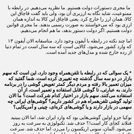
ما مجری دستورات دولت هستیم. ما نظریه می‌دهیم. در رابطه با
ممنوعیت، شاید نگاه به ارزبری آن بود، ولی باید گفت قاچاق این
کالا، همان ارز را خارج کرد. یعنی قاچاق این کالا به اندازه همان
ارزی بود که می‌خواستند به صورت رسمی بدهند. ما مجری قوانین
دولت هستیم. اگر دولت دستور بدهد، ما هم انجام می‌دهیم.
اما چند نکته در رابطه با آیفون وجود دارد. متاسفانه الان آیفون ۱۳
که وارد کشور می‌شود، کالایی است که سه سال است در تمام دنیا
از رده خارج شده و مدل‌های جدید آمده است.
* یک سوالی که در رابطه با تلفن‌همراه وجود دارد، این است که سهم
بازار در دو سه سال گذشته چه تغییری کرده است. شما گفتید که
میزان تعمیر بالا رفته و مردم دیگر کمتر تعویض گوشی را در برنامه
دارند. به عبارتی، تا گوشی قابل استفاده و تعمیر است، از آن
استفاده می‌کنند. سهم بازار در اختیار کدام شرکت است؟ ما الان
تولید گوشی تلفن‌همراه هم در کشور داریم؟ گوشی‌های ایرانی چه
سهمی در بازار دارند و یا گوشی‌های کره‌ای، چینی و آمریکایی؟
نوکیا جزو اولین گوشی‌هایی بود که وارد ایران شد، اما الان ببینید
فنلاند کجای کار است!؟ حذف شد. تکنولوژی به سرعت به روز
می‌شود. آلمان، سونی اریکسون را می‌زد، اما حذف شد. سرعت