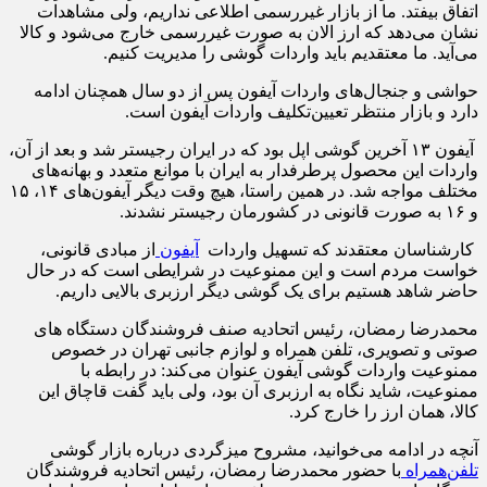
اتفاق بیفتد. ما از بازار غیررسمی اطلاعی نداریم، ولی مشاهدات
نشان می‌دهد که ارز الان به صورت غیررسمی خارج می‌شود و کالا
می‌آید. ما معتقدیم باید واردات گوشی را مدیریت کنیم.
حواشی و جنجال‌های واردات آیفون پس از دو سال همچنان ادامه
دارد و بازار منتظر تعیین‌تکلیف واردات آیفون است.
آیفون ۱۳ آخرین گوشی اپل بود که در ایران رجیستر شد و بعد از آن،
واردات این محصول پرطرفدار به ایران با موانع متعدد و بهانه‌های
مختلف مواجه شد. در همین راستا، هیچ‌ وقت دیگر آیفون‌های ۱۴، ۱۵
و ۱۶ به صورت قانونی در کشورمان رجیستر نشدند.
کارشناسان معتقدند که تسهیل واردات
آیفون
از مبادی قانونی،
خواست مردم است و این ممنوعیت در شرایطی است که در حال
حاضر شاهد هستیم برای یک گوشی دیگر ارزبری بالایی داریم.
محمدرضا رمضان، رئیس اتحادیه صنف فروشندگان دستگاه های
صوتی و تصویری، تلفن همراه و لوازم جانبی تهران در خصوص
ممنوعیت واردات گوشی آیفون عنوان می‌کند: در رابطه با
ممنوعیت، شاید نگاه به ارزبری آن بود، ولی باید گفت قاچاق این
کالا، همان ارز را خارج کرد.
آنچه در ادامه می‌خوانید، مشروح میزگردی درباره بازار گوشی
تلفن‌همراه
با حضور محمدرضا رمضان، رئیس اتحادیه فروشندگان