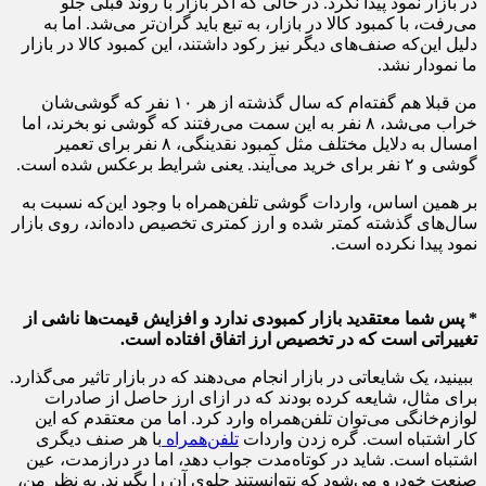
در بازار نمود پیدا نکرد. در حالی که اگر بازار با روند قبلی جلو
می‌رفت، با کمبود کالا در بازار، به تبع باید گران‌تر می‌شد. اما به
دلیل این‌که صنف‌های دیگر نیز رکود داشتند، این کمبود کالا در بازار
ما نمودار نشد.
من قبلا هم گفته‌ام که سال گذشته از هر ۱۰ نفر که گوشی‌شان
خراب می‌شد، ۸ نفر به این سمت می‌رفتند که گوشی نو بخرند، اما
امسال به دلایل مختلف مثل کمبود نقدینگی، ۸ نفر برای تعمیر
گوشی و ۲ نفر برای خرید می‌آیند. یعنی شرایط برعکس شده است.
بر همین اساس، واردات گوشی تلفن‌همراه با وجود این‌که نسبت به
سال‌های گذشته کمتر شده و ارز کمتری تخصیص داده‌اند، روی بازار
نمود پیدا نکرده است.
* پس شما معتقدید بازار کمبودی ندارد و افزایش قیمت‌ها ناشی از
تغییراتی است که در تخصیص ارز اتفاق افتاده است.
ببینید، یک شایعاتی در بازار انجام می‌دهند که در بازار تاثیر می‌گذارد.
برای مثال، شایعه کرده بودند که در ازای ارز حاصل از صادرات
لوازم‌خانگی می‌توان تلفن‌همراه وارد کرد. اما من معتقدم که این
کار اشتباه است. گره زدن واردات
تلفن‌همراه
با هر صنف دیگری
اشتباه است. شاید در کوتاه‌مدت جواب دهد، اما در درازمدت، عین
صنعت خودرو می‌شود که نتوانستند جلوی آن را بگیرند. به نظر من،