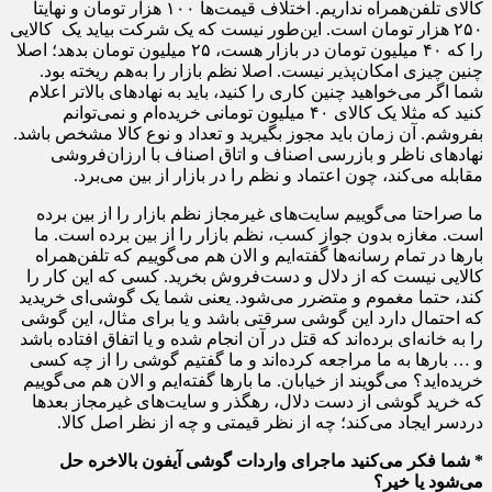
کالای تلفن‌همراه نداریم. اختلاف قیمت‌ها ۱۰۰ هزار تومان و نهایتا
۲۵۰ هزار تومان است. این‌طور نیست که یک شرکت بیاید یک کالایی
را که ۴۰ میلیون تومان در بازار هست، ۲۵ میلیون تومان بدهد؛ اصلا
چنین چیزی امکان‌پذیر نیست. اصلا نظم بازار را به‌هم ریخته بود.
شما اگر می‌خواهید چنین کاری را کنید، باید به نهادهای بالاتر اعلام
کنید که مثلا یک کالای ۴۰ میلیون تومانی خریده‌ام و نمی‌توانم
بفروشم. آن زمان باید مجوز بگیرید و تعداد و نوع کالا مشخص باشد.
نهادهای ناظر و بازرسی اصناف و اتاق اصناف با ارزان‌فروشی
مقابله می‌کند، چون اعتماد و نظم را در بازار از بین می‌برد.
ما صراحتا می‌گوییم سایت‌های غیرمجاز نظم بازار را از بین برده
است. مغازه بدون جواز کسب، نظم بازار را از بین برده است. ما
بارها در تمام رسانه‌ها گفته‌ایم و الان هم می‌گوییم که تلفن‌همراه
کالایی نیست که از دلال و دست‌فروش بخرید. کسی که این کار را
کند، حتما مغموم و متضرر می‌شود. یعنی شما یک گوشی‌ای خریدید
که احتمال دارد این گوشی سرقتی باشد و یا برای مثال، این گوشی
را به خانه‌ای برده‌اند که قتل در آن انجام شده و یا اتفاق افتاده باشد
و … بارها به ما مراجعه کرده‌اند و ما گفتیم گوشی را از چه کسی
خریده‌اید؟ می‌گویند از خیابان. ما بارها گفته‌ایم و الان هم می‌گوییم
که خرید گوشی از دست دلال، رهگذر و سایت‌های غیرمجاز بعدها
دردسر ایجاد می‌کند؛ چه از نظر قیمتی و چه از نظر اصل کالا.
* شما فکر می‌کنید ماجرای واردات گوشی آیفون بالاخره حل
می‌شود یا خیر؟