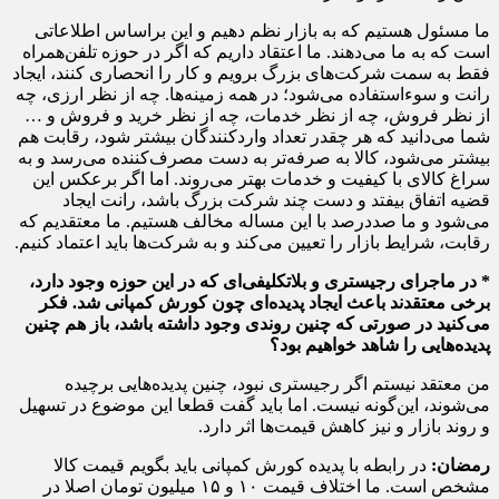
ما مسئول هستیم که به بازار نظم دهیم و این براساس اطلاعاتی
است که به ما می‌دهند. ما اعتقاد داریم که اگر در حوزه تلفن‌همراه
فقط به سمت شرکت‌های بزرگ برویم و کار را انحصاری کنند، ایجاد
رانت و سوءاستفاده می‌شود؛ در همه زمینه‌ها. چه از نظر ارزی، چه
از نظر فروش، چه از نظر خدمات، چه از نظر خرید و فروش و …
شما می‌دانید که هر چقدر تعداد واردکنندگان بیشتر شود، رقابت هم
بیشتر می‌شود، کالا به صرفه‌تر به دست مصرف‌کننده می‌رسد و به
سراغ کالای با کیفیت و خدمات بهتر می‌روند. اما اگر برعکس این
قضیه اتفاق بیفتد و دست چند شرکت بزرگ باشد، رانت ایجاد
می‌شود و ما صددرصد با این مساله مخالف هستیم. ما معتقدیم که
رقابت، شرایط بازار را تعیین می‌کند و به شرکت‌ها باید اعتماد کنیم.
* در ماجرای رجیستری و بلاتکلیفی‌ای که در این حوزه وجود دارد،
برخی معتقدند باعث ایجاد پدیده‌ای چون کورش کمپانی شد. فکر
می‌کنید در صورتی که چنین روندی وجود داشته باشد، باز هم چنین
پدیده‌هایی را شاهد خواهیم بود؟
من معتقد نیستم اگر رجیستری نبود، چنین پدیده‌هایی برچیده
می‌شوند، این‌گونه نیست. اما باید گفت قطعا این موضوع در تسهیل
و روند بازار و نیز کاهش قیمت‌ها اثر دارد.
رمضان:
در رابطه با پدیده کورش کمپانی باید بگویم قیمت کالا
مشخص است. ما اختلاف قیمت ۱۰ و ۱۵ میلیون تومان اصلا در