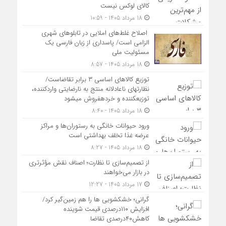
کالای لوکس نیست
18 مرداد 1405 - 10:59
اصلاح غلط‌های املایی در تابلوهای شهری
الزامی است/ پاسداری از زبان فارسی یک
مسئولیت ملی
18 مرداد 1405 - 8:57
توزیع کالاهای اساسی ۳ برابر تقاضاست/
نظارت‎های ناعادلانه منتج به نارضایتی واردکننده،
توزیع‎کننده و خرده‎فروش می‎شود
18 مرداد 1405 - 8:40
ورود حیوانات خانگی به رستوران‌ها و مراکز
عرضه غذا تخلف بهداشتی است
18 مرداد 1405 - 8:27
از تصمیم‌سازی تا نظارت؛ اصناف نقش مؤثرتری
در بازار می‌خواهند
17 مرداد 1405 - 12:27
گرانی؛ خشکشویی‌ ها را هم زمین‌گیر کرد/
افزایش ۱۱۰درصدی قیمت شوینده
کاهش۴۰درصدی تقاضا