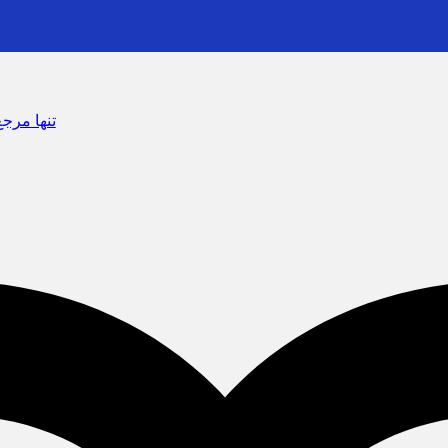
سرشماره «MALIAT» تنها مرجع رسمی ارسال پی