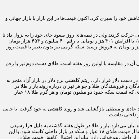
 خود را سپری کرد. اکنون قیمت‌ها در این بازار با بازار جهانی و
ته در مسیر افزایشی حرکت کردند ولی در نیمه‌های روز صعود جای خود را به نزول داد تا
بهای بعضی از قطعات با افزایش و شماری دیگر با کاهش و ثبات همراه شود. قیمت سکه تمام روز یکشنبه مصادف با سی و یکم تیرماه ۱۴۰۳، با افزایش ۴۰۱ هزار تومانی با رقم ۴۰ میلیون و ۴۵۴ هزار تومان
ه شد و نیم سکه بدون تغییر روی پله ۲۲ میلیون و ۳۰۰ هزار تومان ایستاد. ربع سکه با رشد ۱۰۰ هزار تومانی با بهای ۱۴ میلیون و ۵۰۰ هزار تومان به فروش رسید. سکه گرمی نیز بدون تغییر با قیمت روز
ر گرم طلای ۱۸ عیار سه میلیون و ۳۴۶ هزار تومان قیمت داشت که نشان‌دهنده کاهش قیمت ۱۶ هزار تومانی آن در مقایسه با اولین روز هفته است. طلای دست دوم نیز با رقم
ر دست دلار قرار دارد، ریتم کاهشی نرخ دلار در بازار آزاد منجر به
گان و فروشندگان طلا و جواهر تهران درباره روند بازار طلا در
مرداد ماه می‌گوید: قیمت طلا و سکه در فاصله زمانی بین دور اول و دوم انتخابات ریاست جمهوری برخلاف انتظار افزایش پیدا کرد، به طوری که قیمت سکه حدود دو میلیون تومان و هر گرم طلا ۱۸ عیار
وند عادی و منطقی بازگشایی شد و روند کاهشی به خود گرفت. تا جایی
بیان می‌دارد: بازار طلا در طول هفته گذشته به دلیل فرا رسیدن
دهه محرم تعطیل بود. پس از بازگشایی بازار در اولین روز کاری هفته جاری نیز ریزش ۶۲ دلاری انس طلا، بازار داخلی را تحت تأثیر قرار داد تا از قیمت طلای ۱۸ عیار و سکه در بازار داخلی کاسته شود. با این
زار داخلی هم‌خوانی دارد. بنابراین احتمال کاهش قیمت طلا در