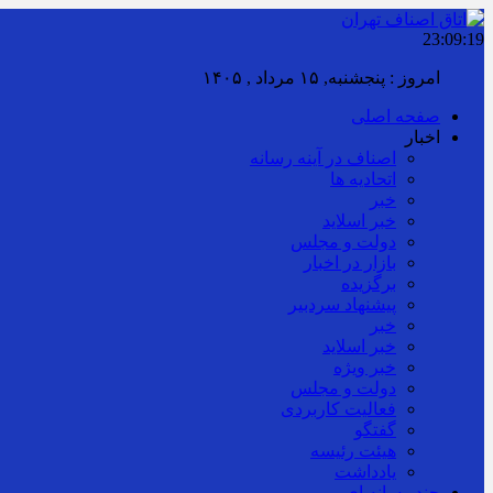
23:09:20
امروز : پنجشنبه, ۱۵ مرداد , ۱۴۰۵
صفحه اصلی
اخبار
اصناف در آینه رسانه
اتحادیه ها
خبر
خبر اسلايد
دولت و مجلس
بازار در اخبار
برگزیده
پیشنهاد سردبیر
خبر
خبر اسلايد
خبر ویژه
دولت و مجلس
فعالیت کاربردی
گفتگو
هیئت رئیسه
یادداشت
چند رسانه ای