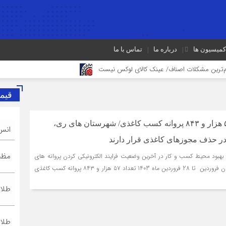
کمیسیون ها
درباره ما
تماس با ما
م‌ترین مشکلات اصناف/ عینک کالای لوکس نیست
زبان فارسی یک مسئولیت ملی
قیم
 است
از تصمیم‌سازی تا نظارت؛ اصناف نقش مؤثرتری در بازار می‌خواهند
الکترونیکی شدن ۵۷ هزار و ۸۴۳ پروانه کسب کاغذی/ شهرستان های ری،
انس
اصناف قلب تپنده اقتصاد و تقویت‌کننده وحدت 
ر حذف مجوزهای کاغذی قرار دارند
مظنه
 بهبود محیط کسب و کار در آخرین وضعیت فرایند الکترونیکی کردن پروانه های
کسب کاغذی در استان تهران فروردین تا 28 فروردین ماه 1403 تعداد ۵۷ هزار و ۸۴۳ پروانه کسب کاغذی
طلا ۱۸ عیا
طلا ۲۴ عیا