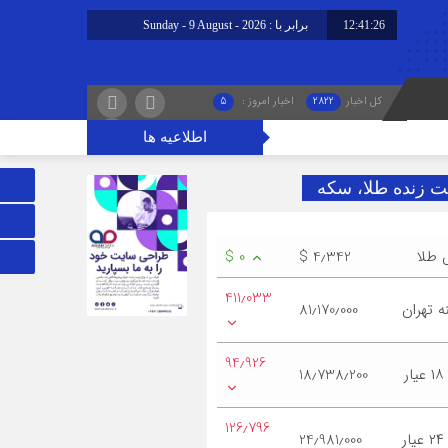
12:41:26
برابر با : Sunday - 9 August - 2026
کل اخبار
2822
اخبار امروز :
5
اطلاعیه ها
ت زنده طلا، سکه
 طلا
$ 4٫342
$ 0
ملی هستند
411٫033
 تهران
81٫170٫000
94٫926
ر
18٫738٫200
126٫796
ر
24٫981٫000