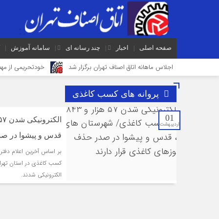
صفحه اصلی
اخبار
چند رسانه ای
سامانه آموزش
اجلاس ماهانه اتاق اصناف تهران برگزار شد
خودتحریمی از مه
اصلاح غلط‌های املایی در تابلوهای شهری الزامی است/ پاسداری از 
پروانه های کسب کاغذی
توزیع کالاهای اساسی ۳ برابر تقاضاست/ نظارت‎های ناعادلانه منتج به نارضایتی واردکننده، توزیع‎کننده و خرده‎فروش می‎شود
01
ورود حیوانات خانگی به رستوران‌ها و مراکز عرضه غذا تخلف بهداشتی
اردیبهشت
گرانی؛ خشکشویی‌ ها را هم زمین‌گیر کرد/ افزایش ۱۱۰درصدی قیمت شوینده کاهش۴۰درصدی تقاضا
قدس و پیشوا در صد
بر اساس آخرین اعلام دفتر
الکترونیکی شدند.