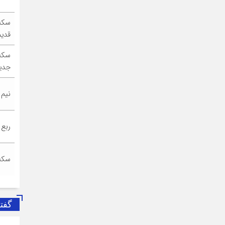
سکه
قدیم
سکه
جدی
نیم
ربع
سکه
گفت