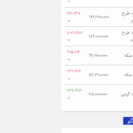
 طرح
616٫138
184٫200٫000
 طرح
1٫109٫581
186٫000٫000
د
905٫104
 سکه
94٫700٫000
799٫664
 سکه
52٫300٫000
249٫993
 گرمی
28٫000٫000
گو