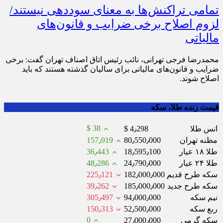
تمامی تراکنش‌ها به معنای سوددهی نیستند/
لزوم اصلاح برخی ضرایب و قانون‌های
مالیاتی
محمدرضا فرجی تهرانی، نائب رئیس اتاق اصناف تهران گفت: برخی
ضرایب و قانون‌های مالیاتی برای سالیان گذشته هستند که باید
اصلاح شوند.
قیمت زنده طلا، سکه
$ 38
انس طلا
$ 4٫298
مظنه تهران
80٫550٫000
157٫919
طلا ۱۸ عیار
18٫595٫100
36٫443
طلا ۲۴ عیار
24٫790٫000
48٫286
سکه طرح قدیم
182٫000٫000
225٫121
سکه طرح جدید
185٫000٫000
39٫262
نیم سکه
94٫000٫000
305٫497
ربع سکه
52٫500٫000
150٫313
0
سکه گرمی
27٫000٫000