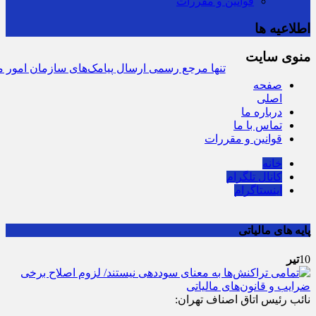
قوانین و مقررات
اطلاعیه ها
منوی سایت
سرشماره «MALIAT» تنها مرجع رسمی ارسال پیامک‌های سازمان امور مالی
صفحه
اصلی
درباره ما
تماس با ما
قوانین و مقررات
خانه
کانال تلگرام
اینستاگرام
پایه های مالیاتی
10
تیر
نائب رئیس اتاق اصناف تهران: