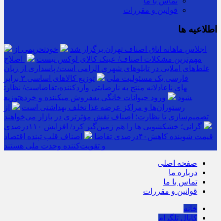
تماس با ما
قوانین و مقررات
اطلاعیه ها
اجلاس ماهانه اتاق اصناف تهران برگزار شد
خودتحریمی از
مهم‌ترین مشکلات اصناف/ عینک کالای لوکس نیست
اصلاح
غلط‌های املایی در تابلوهای شهری الزامی است/ پاسداری از زبان
فارسی یک مسئولیت ملی
توزیع کالاهای اساسی ۳ برابر
تقاضاست/ نظارت‎های ناعادلانه منتج به نارضایتی واردکننده،
توزیع‎کننده و خرده‎فروش می‎شود
ورود حیوانات خانگی به
رستوران‌ها و مراکز عرضه غذا تخلف بهداشتی است
از
تصمیم‌سازی تا نظارت؛ اصناف نقش مؤثرتری در بازار می‌خواهند
گرانی؛ خشکشویی‌ ها را هم زمین‌گیر کرد/ افزایش ۱۱۰درصدی
قیمت شوینده کاهش۴۰درصدی تقاضا
اصناف قلب تپنده اقتصاد
و تقویت‌کننده وحدت ملی هستند
صفحه اصلی
درباره ما
تماس با ما
قوانین و مقررات
خانه
کانال تلگرام