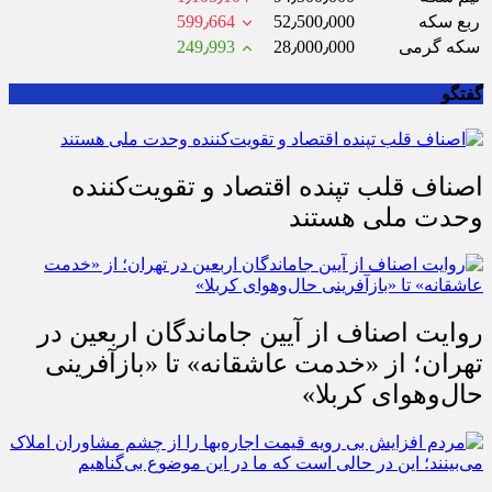
ربع سکه
52٫500٫000
599٫664
سکه گرمی
28٫000٫000
249٫993
گفتگو
اصناف قلب تپنده اقتصاد و تقویت‌کننده
وحدت ملی هستند
روایت اصناف از آیین جاماندگان اربعین در
تهران؛ از «خدمت عاشقانه» تا «بازآفرینی
حال‌وهوای کربلا»