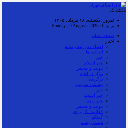
15:22:32
امروز : یکشنبه, ۱۸ مرداد , ۱۴۰۵
برابر با : Sunday - 9 August - 2026
صفحه اصلی
اخبار
اصناف در آینه رسانه
اتحادیه ها
خبر
خبر اسلايد
دولت و مجلس
بازار در اخبار
برگزیده
پیشنهاد سردبیر
خبر
خبر اسلايد
خبر ویژه
دولت و مجلس
فعالیت کاربردی
گفتگو
هیئت رئیسه
یادداشت