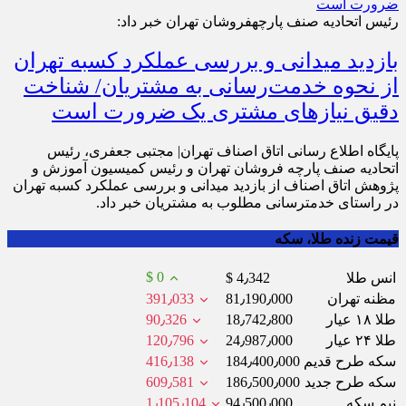
رئیس اتحادیه صنف پارچه‎فروشان تهران خبر داد:
بازدید میدانی و بررسی عملکرد کسبه تهران
از نحوه خدمت‌رسانی به مشتریان/ شناخت
دقیق نیازهای مشتری یک ضرورت است
پایگاه اطلاع رسانی اتاق اصناف تهران| مجتبی جعفری، رئیس
اتحادیه صنف پارچه فروشان تهران و رئیس کمیسیون آموزش و
پژوهش اتاق اصناف از بازدید میدانی و بررسی عملکرد کسبه تهران
در راستای خدمت‎رسانی مطلوب به مشتریان خبر داد.
قیمت زنده طلا، سکه
$ 0
انس طلا
$ 4٫342
مظنه تهران
81٫190٫000
391٫033
طلا ۱۸ عیار
18٫742٫800
90٫326
طلا ۲۴ عیار
24٫987٫000
120٫796
سکه طرح قدیم
184٫400٫000
416٫138
سکه طرح جدید
186٫500٫000
609٫581
نیم سکه
94٫500٫000
1٫105٫104