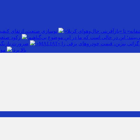
انه» تا «بازآفرینی حال‌وهوای کربلا»
نوسازی صنعت، ارتقای کیفی
بینند؛ این در حالی است که ما در این موضوع بی‌گناهیم
رکود صنعت
گرانی بنزین، قیمت خودروهای برقی را
ضرورت بازنگری
بالا برد
موک