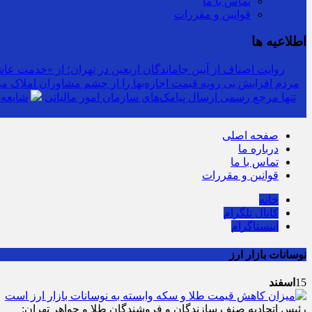
تماس با ما
قوانین و مقررات
اطلاعیه ها
روایت اصناف از آیین جاماندگان اربعین در تهران؛ از «خدمت عاشق
مردم افزایش بی رویه قیمت اجاره‌بها را از چشم مشاوران املاک می‌
سرشماره «MALIAT» تنها مرجع رسمی ارسال پیامک‌های سازمان امور مالیاتی
شایعه 
صفحه اصلی
درباره ما
تماس با ما
قوانین و مقررات
خانه
کانال تلگرام
اینستاگرام
نوسانات بازار ارز
15
اسفند
رئیس اتحادیه صنف سازندگان و فروشندگان طلا و جواهر تهران: