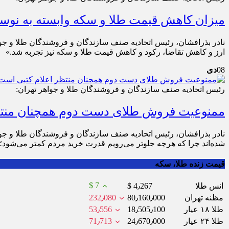
میزان کاهش قیمت طلا و سکه وابسته به نوسا
نادر بذرافشان، رئیس اتحادیه صنف سازندگان و فروشندگان طلا و جواه
ارز و کاهش تقاضا، رکود و کاهش قیمت طلا و سکه نیز تجربه شد.»
08
دی
رئیس اتحادیه صنف سازندگان و فروشندگان طلا و جواهر تهران:
ممنوعیت فروش طلای دست دوم همچنان منتظ
نادر بذرافشان، رئیس اتحادیه صنف سازندگان و فروشندگان طلا و ج
شده‌اند چرا که هرچه جلوتر می‌رویم قدرت خرید مردم کمتر می‌شود؛ بای
قیمت زنده طلا، سکه
$ 7
انس طلا
$ 4٫267
مظنه تهران
80٫160٫000
232٫080
طلا ۱۸ عیار
18٫505٫100
53٫556
طلا ۲۴ عیار
24٫670٫000
71٫713