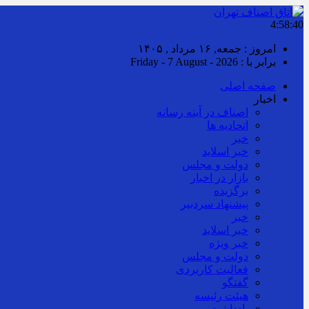
4:58:41
امروز : جمعه, ۱۶ مرداد , ۱۴۰۵
برابر با : Friday - 7 August - 2026
صفحه اصلی
اخبار
اصناف در آینه رسانه
اتحادیه ها
خبر
خبر اسلايد
دولت و مجلس
بازار در اخبار
برگزیده
پیشنهاد سردبیر
خبر
خبر اسلايد
خبر ویژه
دولت و مجلس
فعالیت کاربردی
گفتگو
هیئت رئیسه
یادداشت