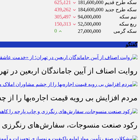
سکه طرح قدیم
181٫600٫000
625٫121
سکه طرح جدید
184٫600٫000
439٫262
نیم سکه
94٫000٫000
305٫497
ربع سکه
52٫500٫000
150٫313
0
سکه گرمی
27٫000٫000
گفتگو
روایت اصناف از آیین جاماندگان اربعین در تهر
مردم افزایش بی رویه قیمت اجاره‌بها را از چ
رکود صنعت منسوجات، سفارش‌های رنگرزی و 