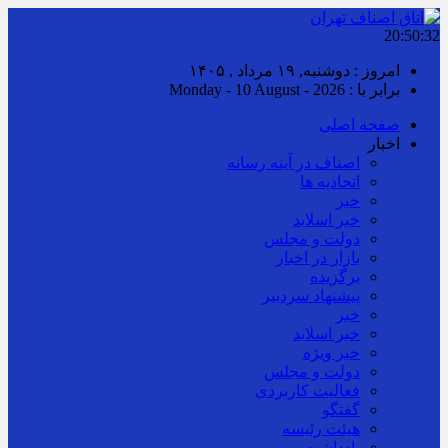
20:50:33
امروز : دوشنبه, ۱۹ مرداد , ۱۴۰۵
برابر با : Monday - 10 August - 2026
صفحه اصلی
اخبار
اصناف در آینه رسانه
اتحادیه ها
خبر
خبر اسلايد
دولت و مجلس
بازار در اخبار
برگزیده
پیشنهاد سردبیر
خبر
خبر اسلايد
خبر ویژه
دولت و مجلس
فعالیت کاربردی
گفتگو
هیئت رئیسه
یادداشت