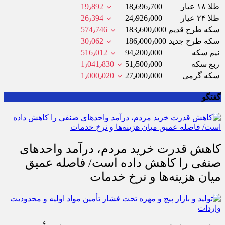
طلا ۱۸ عیار
18٫696٫700
19٫892
طلا ۲۴ عیار
24٫926٫000
26٫394
سکه طرح قدیم
183٫600٫000
574٫746
سکه طرح جدید
186٫000٫000
30٫062
نیم سکه
94٫200٫000
516٫012
ربع سکه
51٫500٫000
1٫041٫830
سکه گرمی
27٫000٫000
1٫000٫020
گفتگو
کاهش قدرت خرید مردم، درآمد واحدهای
صنفی را کاهش داده است/ فاصله عمیق
میان هزینه‌ها و نرخ خدمات