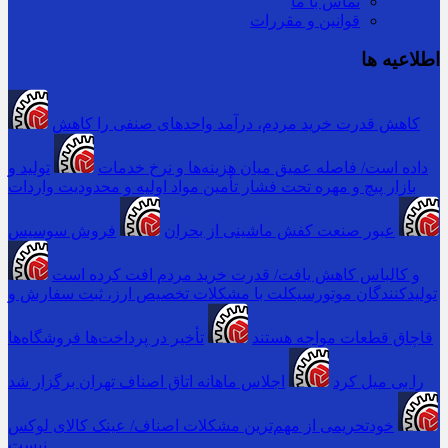
تماس با ما
قوانین و مقررات
اطلاعیه ها
کاهش قدرت خرید مردم، درآمد واحدهای صنفی را کاهش
داده است/ فاصله عمیق میان هزینه‌ها و نرخ خدمات
تولید و
بازار پیچ و مهره تحت فشار تأمین مواد اولیه و محدودیت واردات
عبور صنعت کفش ماشینی از بحران
فروش سوسیس
و کالباس کاهش یافت/ قدرت خرید مردم افت کرده است
تولیدکنندگان موتورسیکلت با مشکلات تخصیص ارز، ثبت سفارش و
قاچاق قطعات مواجه هستند
تأخیر در پرداخت‌ها فروشگاه‌ها
را بی میل کرد
اجلاس ماهانه اتاق اصناف تهران برگزار شد
خودتحریمی از مهم‌ترین مشکلات اصناف/ عینک کالای لوکس
نیست