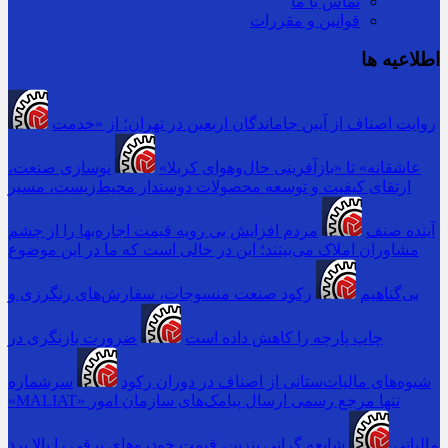
تماس با ما
قوانین و مقررات
اطلاعیه ها
روایت اصناف از آیین جاماندگان اربعین در تهران؛ از «خدمت
عاشقانه» تا «بازآفرینی حال‌وهوای کربلا»
نوسازی صنعت،
ارتقای کیفیت و توسعه محصولات دوستدار محیط‌زیست، مسیر
آینده صنف
مردم افزایش بی رویه قیمت اجاره‌بها را از چشم
مشاوران املاک می‌بینند؛ این در حالی است که ما در این موضوع
بی‌گناهیم
رکود صنعت منسوجات، سفارش‌های رنگرزی و
چاپ پارچه را کاهش داده است
ضرورت بازنگری در
شیوه‌های مالیات‌ستانی از اصناف در دوران رکود
سرشماره
«MALIAT» تنها مرجع رسمی ارسال پیامک‌های سازمان امور
مالیاتی
شایعه گرانی بنزین، قیمت خودروهای برقی را بالا برد