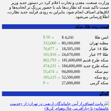
وزارت صنعت، معدن و تجارت اعلام کرد: در دستور جدید وزیر
صمت تاکید شده که نظارت‌ها باید با حضور پررنگ تر اتحادیه‌ها و
اتاق‌های اصناف انجام شود، بنابراین به زودی فرآیند جدید نظارت،
اطلاع‌رسانی می‌شود.
قیمت زنده طلا، سکه
$ 50
انس طلا
$ 4٫241
مظنه تهران
80٫160٫000
332٫060
طلا ۱۸ عیار
18٫505٫100
76٫677
طلا ۲۴ عیار
24٫670٫000
101٫916
سکه طرح قدیم
181٫600٫000
802٫793
سکه طرح جدید
184٫600٫000
474٫231
نیم سکه
94٫000٫000
55٫474
ربع سکه
52٫500٫000
185٫125
0
سکه گرمی
27٫000٫000
گفتگو