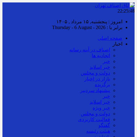
22:25:49
امروز : پنجشنبه, ۱۵ مرداد , ۱۴۰۵
برابر با : Thursday - 6 August - 2026
صفحه اصلی
اخبار
اصناف در آینه رسانه
اتحادیه ها
خبر
خبر اسلايد
دولت و مجلس
بازار در اخبار
برگزیده
پیشنهاد سردبیر
خبر
خبر اسلايد
خبر ویژه
دولت و مجلس
فعالیت کاربردی
گفتگو
هیئت رئیسه
یادداشت