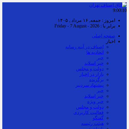
9:00:10
امروز : جمعه, ۱۶ مرداد , ۱۴۰۵
برابر با : Friday - 7 August - 2026
صفحه اصلی
اخبار
اصناف در آینه رسانه
اتحادیه ها
خبر
خبر اسلايد
دولت و مجلس
بازار در اخبار
برگزیده
پیشنهاد سردبیر
خبر
خبر اسلايد
خبر ویژه
دولت و مجلس
فعالیت کاربردی
گفتگو
هیئت رئیسه
یادداشت