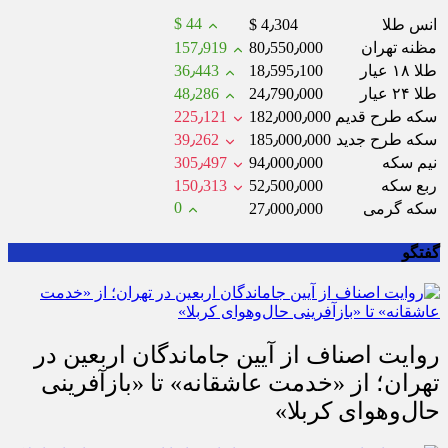
$ 44
انس طلا
$ 4٫304
مظنه تهران
80٫550٫000
157٫919
طلا ۱۸ عیار
18٫595٫100
36٫443
طلا ۲۴ عیار
24٫790٫000
48٫286
سکه طرح قدیم
182٫000٫000
225٫121
سکه طرح جدید
185٫000٫000
39٫262
نیم سکه
94٫000٫000
305٫497
ربع سکه
52٫500٫000
150٫313
0
سکه گرمی
27٫000٫000
گفتگو
روایت اصناف از آیین جاماندگان اربعین در
تهران؛ از «خدمت عاشقانه» تا «بازآفرینی
حال‌وهوای کربلا»