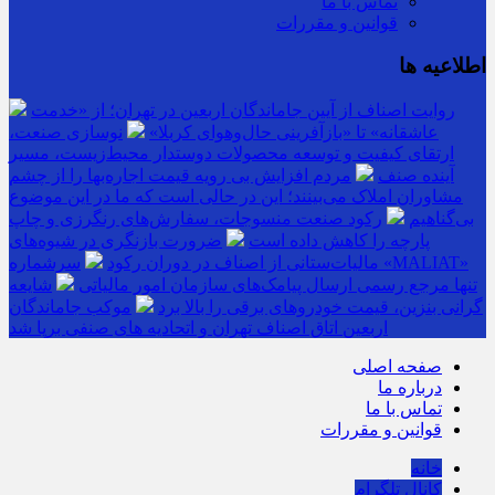
تماس با ما
قوانین و مقررات
اطلاعیه ها
روایت اصناف از آیین جاماندگان اربعین در تهران؛ از «خدمت
عاشقانه» تا «بازآفرینی حال‌وهوای کربلا»
نوسازی صنعت،
ارتقای کیفیت و توسعه محصولات دوستدار محیط‌زیست، مسیر
آینده صنف
مردم افزایش بی رویه قیمت اجاره‌بها را از چشم
مشاوران املاک می‌بینند؛ این در حالی است که ما در این موضوع
بی‌گناهیم
رکود صنعت منسوجات، سفارش‌های رنگرزی و چاپ
پارچه را کاهش داده است
ضرورت بازنگری در شیوه‌های
مالیات‌ستانی از اصناف در دوران رکود
سرشماره «MALIAT»
تنها مرجع رسمی ارسال پیامک‌های سازمان امور مالیاتی
شایعه
گرانی بنزین، قیمت خودروهای برقی را بالا برد
موکب جاماندگان
اربعین اتاق اصناف تهران و اتحادیه های صنفی برپا شد
صفحه اصلی
درباره ما
تماس با ما
قوانین و مقررات
خانه
کانال تلگرام