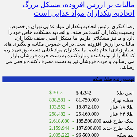
مالیات بر ارزش افزوده، مشکل بزرگ
اتحادیه بنکداران مواد غذایی است
رضا کنگری، رئیس اتحادیه بنکداران مواد غذایی تهران درخصوص
وضعیت بنکداران گفت: هر صنف و اتحادیه مشکلات خاص خود را
دارد و ما نیز مشکلاتی داریم اما مشکل اصلی صنف بنکداران،
مالیات بر ارزش افزوده است. در این خصوص مکاتبه و پیگیری های
بسیار زیادی انجام دادیم. ما بنکداران مواد غذایی دسته توزیعی داریم
که کالا را از تولیدکننده و واردکننده به دست خرده فروشان بازار
می رسانیم و خرده فروشان نیز به دست مصرف کننده واقعی می
رسانند.
قیمت زنده طلا، سکه
$ 30
انس طلا
$ 4٫342
مظنه تهران
81٫750٫000
838٫581
طلا ۱۸ عیار
18٫872٫100
193٫552
طلا ۲۴ عیار
25٫160٫000
258٫482
سکه طرح قدیم
185٫500٫000
2٫618٫080
سکه طرح جدید
187٫900٫000
2٫159٫944
نیم سکه
96٫500٫000
2٫005٫222