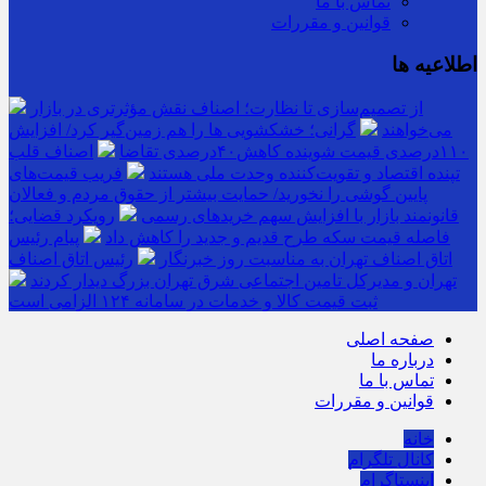
تماس با ما
قوانین و مقررات
اطلاعیه ها
از تصمیم‌سازی تا نظارت؛ اصناف نقش مؤثرتری در بازار
می‌خواهند
گرانی؛ خشکشویی‌ ها را هم زمین‌گیر کرد/ افزایش
۱۱۰درصدی قیمت شوینده کاهش۴۰درصدی تقاضا
اصناف قلب
تپنده اقتصاد و تقویت‌کننده وحدت ملی هستند
فریب قیمت‌های
پایین گوشی را نخورید/ حمایت بیشتر از حقوق مردم و فعالان
قانونمند بازار با افزایش سهم خریدهای رسمی
رویکرد قضایی؛
فاصله قیمت سکه طرح قدیم و جدید را کاهش داد
پیام رئیس
اتاق اصناف تهران به مناسبت روز خبرنگار
رئیس اتاق اصناف
تهران و مدیرکل تامین اجتماعی شرق تهران بزرگ دیدار کردند
ثبت قیمت کالا و خدمات در سامانه ۱۲۴ الزامی است
صفحه اصلی
درباره ما
تماس با ما
قوانین و مقررات
خانه
کانال تلگرام
اینستاگرام