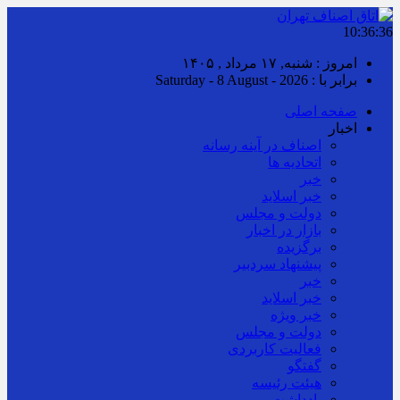
10:36:37
امروز : شنبه, ۱۷ مرداد , ۱۴۰۵
برابر با : Saturday - 8 August - 2026
صفحه اصلی
اخبار
اصناف در آینه رسانه
اتحادیه ها
خبر
خبر اسلايد
دولت و مجلس
بازار در اخبار
برگزیده
پیشنهاد سردبیر
خبر
خبر اسلايد
خبر ویژه
دولت و مجلس
فعالیت کاربردی
گفتگو
هیئت رئیسه
یادداشت