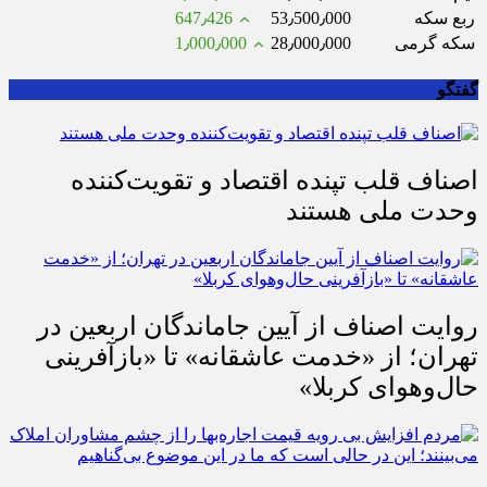
ربع سکه
53٫500٫000
647٫426
سکه گرمی
28٫000٫000
1٫000٫000
گفتگو
اصناف قلب تپنده اقتصاد و تقویت‌کننده
وحدت ملی هستند
روایت اصناف از آیین جاماندگان اربعین در
تهران؛ از «خدمت عاشقانه» تا «بازآفرینی
حال‌وهوای کربلا»