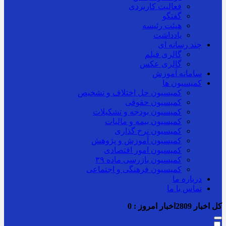
فعالیت کاربردی
گفتگو
هیئت رئیسه
یادداشت
چند رسانه ای
گالری فیلم
گالری عکس
سامانه آموزش
کمیسیون ها
کمیسیون حل اختلاف و تشخیص
کمیسیون حقوقی
کمیسیون بودجه و تشکیلات
کمیسیون بیمه و مالیات
کمیسیون نرخ گذاری
کمیسیون آموزش و پژوهش
کمیسیون امور اقتصادی
کمیسیون بازرسی ماده ۳۹
کمیسیون فرهنگی و اجتماعی
درباره ما
تماس با ما
کل اخبار
2809
اخبار امروز :
0