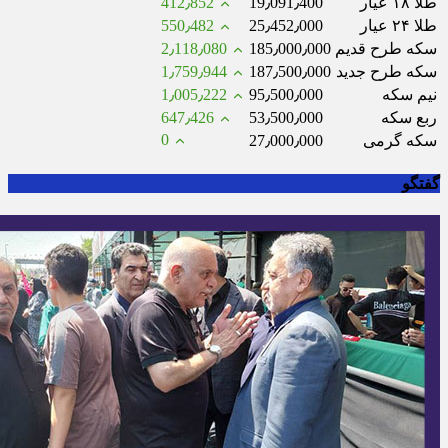
طلا ۱۸ عیار
19٫091٫400
412٫852
طلا ۲۴ عیار
25٫452٫000
550٫482
سکه طرح قدیم
185٫000٫000
2٫118٫080
سکه طرح جدید
187٫500٫000
1٫759٫944
نیم سکه
95٫500٫000
1٫005٫222
ربع سکه
53٫500٫000
647٫426
0
سکه گرمی
27٫000٫000
گفتگو