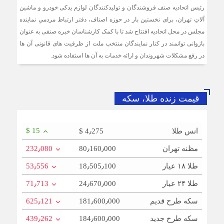
رئیس اتحادیه صنف فروشندگان و تولیدکنندگان لوازم یدکی خودرو و ماشین
آلاتِ تهران، برای نخستین بار در حوزه اصناف، دفتر ارتباط مردمیِ نماینده
مجلس در محل اتحادیه افتتاح شد تا با کمک کارشناسان خبره صنفی به عنوان
بازوانی توانمند در کنار نمایندگان منتخب ملت از ظرفیت های قانونی آن ها
در رفع مشکلات شهروندان و ارائه خدمات به آن ها استفاده شود.
قیمت زنده طلا، سکه
$ 15
انس طلا
$ 4٫275
مظنه تهران
80٫160٫000
232٫080
طلا ۱۸ عیار
18٫505٫100
53٫556
طلا ۲۴ عیار
24٫670٫000
71٫713
سکه طرح قدیم
181٫600٫000
625٫121
سکه طرح جدید
184٫600٫000
439٫262