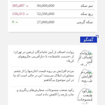
نیم سکه
94٫000٫000
305٫497
ربع سکه
52٫500٫000
150٫313
0
سکه گرمی
27٫000٫000
گفتگو
روایت اصناف از آیین جاماندگان اربعین در تهران؛
از «خدمت عاشقانه» تا «بازآفرینی حال‌وهوای
کربلا»
مردم افزایش بی رویه قیمت اجاره‌بها را از چشم
مشاوران املاک می‌بینند؛ این در حالی است که ما
در این موضوع بی‌گناهیم
رکود صنعت منسوجات، سفارش‌های رنگرزی و
چاپ پارچه را کاهش داده است