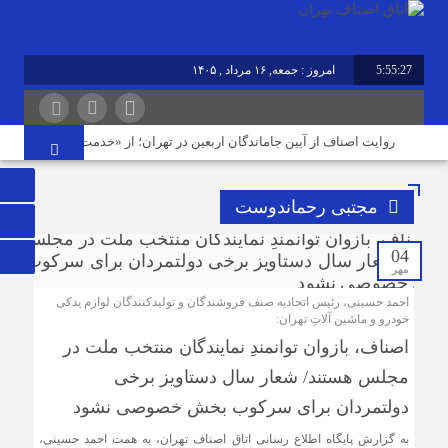
5:55:27
امروز : جمعه, ۱۶ مرداد , ۱۴۰۵
روایت اصناف از آیین جاماندگان اربعین در تهران؛ از «خدمت عاشقانه» تا «باز
مجتبی رحماندوست
04
مهر
احمد حسینی، رئیس اتحادیه صنف فروشندگان و تولیدکنندگان لوازم یدکی
خودرو و ماشین آلاتِ تهران:
اصناف، بازوان توانمندِ نمایندگان منتخب ملت در
مجلس هستند/ شعار سال دستاویز برخی
دولتمردان برای سرکوب بخش خصوصی نشود
به گزارش پایگاه اطلاع رسانی اتاق اصناف تهران، به همت احمد حسینی،