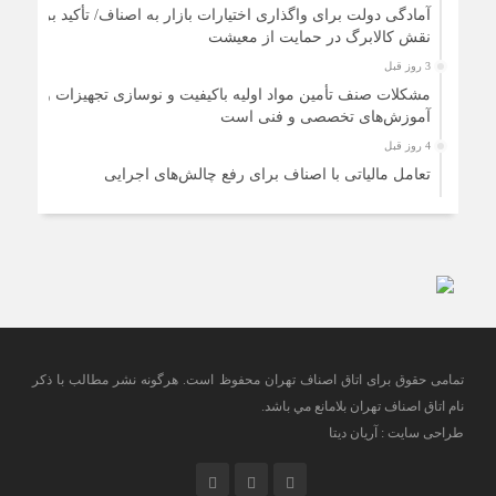
آمادگی دولت برای واگذاری اختیارات بازار به اصناف/ تأکید بر
نقش کالابرگ در حمایت از معیشت
3 روز قبل
مشکلات صنف تأمین مواد اولیه باکیفیت و نوسازی تجهیزات و
آموزش‌های تخصصی و فنی است
4 روز قبل
تعامل مالیاتی با اصناف برای رفع چالش‌های اجرایی
4 روز قبل
توجه به دغدغه های اصناف، کلید حل مشکلات اقتصادی کشور
4 روز قبل
تعمیر لوازم گازسوز باید فقط توسط افراد دارای صلاحیت و
واحدهای مجاز انجام شود
تمامی حقوق برای اتاق اصناف تهران محفوظ است. هرگونه نشر مطالب با ذكر
نام اتاق اصناف تهران بلامانع مي باشد.
طراحی سایت : آریان دیتا