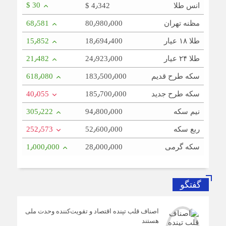
$ 30
انس طلا
$ 4٫342
مظنه تهران
80٫980٫000
68٫581
طلا ۱۸ عیار
18٫694٫400
15٫852
طلا ۲۴ عیار
24٫923٫000
21٫482
سکه طرح قدیم
183٫500٫000
618٫080
سکه طرح جدید
185٫700٫000
40٫055
نیم سکه
94٫800٫000
305٫222
ربع سکه
52٫600٫000
252٫573
سکه گرمی
28٫000٫000
1٫000٫000
گفتگو
اصناف قلب تپنده اقتصاد و تقویت‌کننده وحدت ملی
هستند