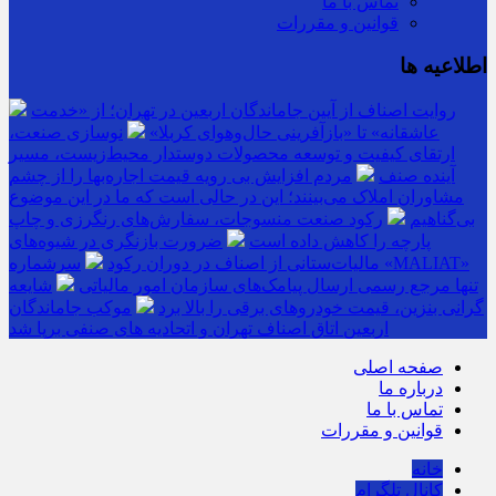
تماس با ما
قوانین و مقررات
اطلاعیه ها
روایت اصناف از آیین جاماندگان اربعین در تهران؛ از «خدمت
عاشقانه» تا «بازآفرینی حال‌وهوای کربلا»
نوسازی صنعت،
ارتقای کیفیت و توسعه محصولات دوستدار محیط‌زیست، مسیر
آینده صنف
مردم افزایش بی رویه قیمت اجاره‌بها را از چشم
مشاوران املاک می‌بینند؛ این در حالی است که ما در این موضوع
بی‌گناهیم
رکود صنعت منسوجات، سفارش‌های رنگرزی و چاپ
پارچه را کاهش داده است
ضرورت بازنگری در شیوه‌های
مالیات‌ستانی از اصناف در دوران رکود
سرشماره «MALIAT»
تنها مرجع رسمی ارسال پیامک‌های سازمان امور مالیاتی
شایعه
گرانی بنزین، قیمت خودروهای برقی را بالا برد
موکب جاماندگان
اربعین اتاق اصناف تهران و اتحادیه های صنفی برپا شد
صفحه اصلی
درباره ما
تماس با ما
قوانین و مقررات
خانه
کانال تلگرام