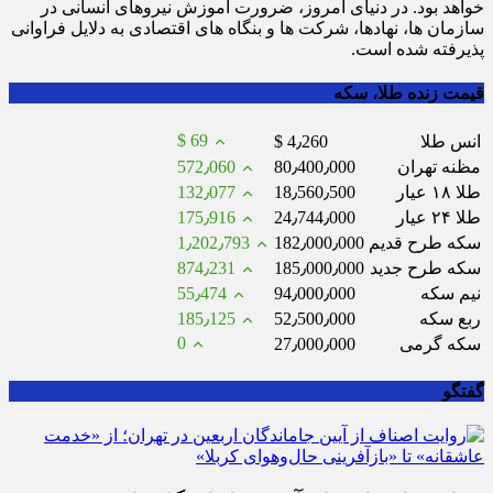
خواهد بود. در دنیای امروز، ضرورت آموزش نیروهای انسانی در
سازمان ها، نهادها، شرکت ها و بنگاه های اقتصادی به دلایل فراوانی
پذیرفته شده است.
قیمت زنده طلا، سکه
$ 69
انس طلا
$ 4٫260
مظنه تهران
80٫400٫000
572٫060
طلا ۱۸ عیار
18٫560٫500
132٫077
طلا ۲۴ عیار
24٫744٫000
175٫916
سکه طرح قدیم
182٫000٫000
1٫202٫793
سکه طرح جدید
185٫000٫000
874٫231
نیم سکه
94٫000٫000
55٫474
ربع سکه
52٫500٫000
185٫125
0
سکه گرمی
27٫000٫000
گفتگو