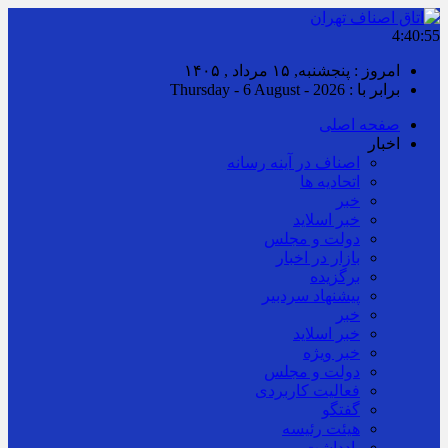
4:40:56
امروز : پنجشنبه, ۱۵ مرداد , ۱۴۰۵
برابر با : Thursday - 6 August - 2026
صفحه اصلی
اخبار
اصناف در آینه رسانه
اتحادیه ها
خبر
خبر اسلايد
دولت و مجلس
بازار در اخبار
برگزیده
پیشنهاد سردبیر
خبر
خبر اسلايد
خبر ویژه
دولت و مجلس
فعالیت کاربردی
گفتگو
هیئت رئیسه
یادداشت