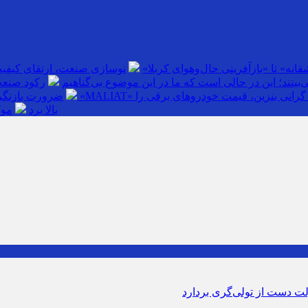
انه» تا «بازآفرینی حال‌وهوای کربلا»
نوسازی صنعت، ارتقای کیفی
بینند؛ این در حالی است که ما در این موضوع بی‌گناهیم
رکود صنعت
گرانی بنزین، قیمت خودروهای برقی را
ضرورت بازنگری
بالا برد
موک