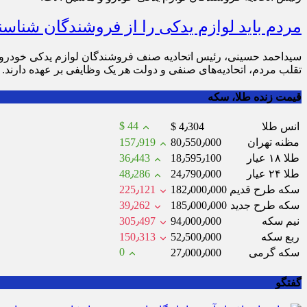
مردم باید لوازم یدکی را از فروشندگان شناسنا
سیداحمد حسینی، رئیس اتحادیه صنف فروشندگان لوازم یدکی خودرو و 
تقلب مردم، اتحادیه‌های صنفی و دولت هر یک وظایفی بر عهده دارند.
قیمت زنده طلا، سکه
$ 44
انس طلا
$ 4٫304
مظنه تهران
80٫550٫000
157٫919
طلا ۱۸ عیار
18٫595٫100
36٫443
طلا ۲۴ عیار
24٫790٫000
48٫286
سکه طرح قدیم
182٫000٫000
225٫121
سکه طرح جدید
185٫000٫000
39٫262
نیم سکه
94٫000٫000
305٫497
ربع سکه
52٫500٫000
150٫313
0
سکه گرمی
27٫000٫000
گفتگو