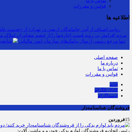
تماس با ما
قوانین و مقررات
اطلاعیه ها
روایت اصناف از آیین جاماندگان اربعین در تهران؛ از «خدمت عاشق
مردم افزایش بی رویه قیمت اجاره‌بها را از چشم مشاوران املاک می‌
سرشماره «MALIAT» تنها مرجع رسمی ارسال پیامک‌های سازمان امور مالیاتی
شایعه 
صفحه اصلی
درباره ما
تماس با ما
قوانین و مقررات
خانه
کانال تلگرام
اینستاگرام
فروشندگان شناسنامه‌دار
15
فروردین
رئیس اتحادیه فروشندگان لوازم یدکی خودرو و ماشین آلات: