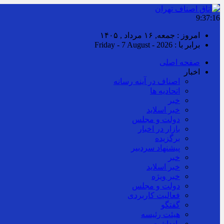
9:37:16
امروز : جمعه, ۱۶ مرداد , ۱۴۰۵
برابر با : Friday - 7 August - 2026
صفحه اصلی
اخبار
اصناف در آینه رسانه
اتحادیه ها
خبر
خبر اسلايد
دولت و مجلس
بازار در اخبار
برگزیده
پیشنهاد سردبیر
خبر
خبر اسلايد
خبر ویژه
دولت و مجلس
فعالیت کاربردی
گفتگو
هیئت رئیسه
یادداشت