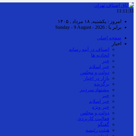
11:11:35
امروز : یکشنبه, ۱۸ مرداد , ۱۴۰۵
برابر با : Sunday - 9 August - 2026
صفحه اصلی
اخبار
اصناف در آینه رسانه
اتحادیه ها
خبر
خبر اسلايد
دولت و مجلس
بازار در اخبار
برگزیده
پیشنهاد سردبیر
خبر
خبر اسلايد
خبر ویژه
دولت و مجلس
فعالیت کاربردی
گفتگو
هیئت رئیسه
یادداشت