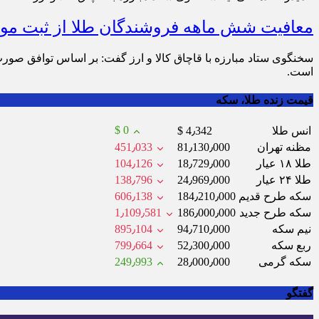
معافیت شش ماهه فروشندگان طلا از ثبت موج
سخنگوی ستاد مبارزه با قاچاق کالا و ارز گفت: بر اساس توافق صو
است.
قیمت زنده طلا، سکه
$ 0
انس طلا
$ 4٫342
مظنه تهران
81٫130٫000
451٫033
طلا ۱۸ عیار
18٫729٫000
104٫126
طلا ۲۴ عیار
24٫969٫000
138٫796
سکه طرح قدیم
184٫210٫000
606٫138
سکه طرح جدید
186٫000٫000
1٫109٫581
نیم سکه
94٫710٫000
895٫104
ربع سکه
52٫300٫000
799٫664
سکه گرمی
28٫000٫000
249٫993
گفتگو