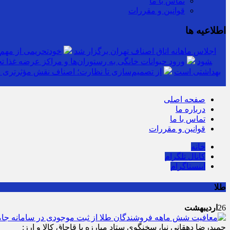
تماس با ما
قوانین و مقررات
اطلاعیه ها
اجلاس ماهانه اتاق اصناف تهران برگزار شد
خودتحریمی از مهم
توزیع کالاهای اساسی ۳ برابر تقاضاست/ نظارت‎های ناعادلانه منتج به نارضایتی واردکننده، توزیع‎کننده و خرده‎فروش می‎شود
ورود حیوانات خانگی به رستوران‌ها و مراکز عرضه غذا ت
بهداشتی است
از تصمیم‌سازی تا نظارت؛ اصناف نقش مؤثرتری در
صفحه اصلی
درباره ما
تماس با ما
قوانین و مقررات
خانه
کانال تلگرام
اینستاگرام
طلا
26
اردیبهشت
حمیدرضا دهقانی نیا، سخنگوی ستاد مبارزه با قاچاق کالا و ارز: