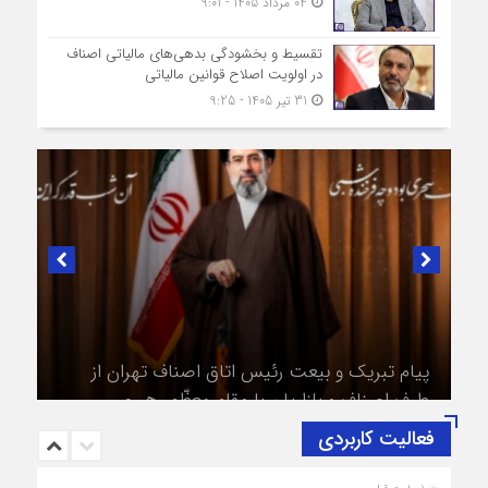
04 مرداد 1405 - 9:01
تقسیط و بخشودگی بدهی‌های مالیاتی اصناف
در اولویت اصلاح قوانین مالیاتی
31 تیر 1405 - 9:25
در لبیک به تصمیم سرنوشت‌ساز مجلس خبرگان رهبری؛
پیام تبریک و بیعت رئیس اتاق اصناف تهران از
طرف اصناف و بازاریان با مقام معظّم رهبری،
حضرت آیت‌الله سید مجتبی خامنه‌ای (حفظه‌الله)
فعالیت کاربردی