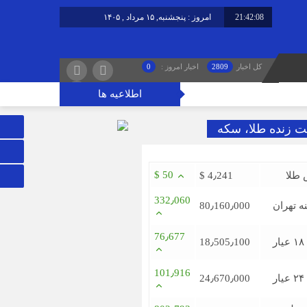
21:42:08
امروز : پنجشنبه, ۱۵ مرداد , ۱۴۰۵
برابر با : Thursday - 6 August - 2026
کل اخبار
2809
اخبار امروز :
0
اطلاعیه ها
ت زنده طلا، سکه
$ 50
 طلا
$ 4٫241
332٫060
ه تهران
80٫160٫000
76٫677
ر
18٫505٫100
101٫916
ر
24٫670٫000