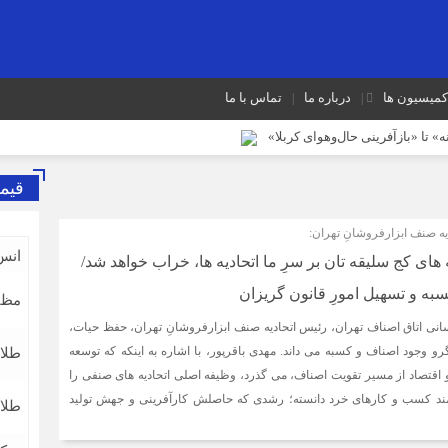
کمیسیون ها
درباره ما
تماس با ما
» تا «بازآفرینی حال‌وهوای کربلا»
ست، مسیر آینده صنف
قیم
بینند؛ این در حالی است که ما در این موضوع بی‌گناهیم
یه صنف ابزارفروشانِ تهران:
داده است
ضرورت بازنگری در شیوه‌های مالیات‌ستانی از اصناف در دوران رکود
انس
ه های کج سلیقه تان بر سرِ ما اتحادیه ها، خراب خواهد شد/
شایعه گرانی بنزین، قیمت خودروهای برقی را بالا برد
به و تسهیل امورِ قانون گریزان
مظن
 شد
سانی اتاق اصناف تهران، رئیس اتحادیه صنف ابزارفروشانِ تهران، حفظ حیات،
گرو وجود اصناف و کسبه می داند. مهدی باقرپور، با اشاره به اینکه که توسعه
طلا ۱۸ عیا
د و اقتصاد از مسیر تقویت اصناف، می گذرد، وظیفه اصلی اتحادیه های صنفی را
ونمند کسب و کارهای خرد دانسته؛ رشدی که حاصلش کارآفرینی و جهش تولید
طلا ۲۴ عیا