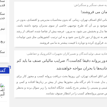
سکه
قدی
ادیه صنف سنگبر و سنگتراش:
دمان می فروشند!
سکه
جدی
انی اتاق اصناف تهران، زمانی که بدون محاسبات مدیریتی و اقتصادی، بدون در
جود و بی آن که طرح توجیهی خاصی از سوی مدیران وجود داشته باشد،
نیم
 ها بذل و بخشش می شود، به مرور، عرضه بیش از تقاضا شده، اصناف از رشد
م به تدریج از دور خارج می شود و به این ترتیب کشورهایی مثل چین تولیدات
ربع
ه، فرآوری کرده و دوباره با قیمت بیشتر به ما می فروشند.
سکه
ادیه صنف تولیدکنندگان و تعمیرکاران تجهیزات الکترونیک و حفاظتی:
صدور پروانه دقیقا کجاست؟/ ضرایب مالیاتی صنف ما باید کم
حادیه‌ها با بحران مواجه خواهندشد
گفت
انی اتاق اصناف تهران، این روزها بحث دریافت پروانه کسب و مجوز کار برای
دل شده تا نام درگاه ملی مجوزها بیش از پیش بر زبان‌ها افتاده و کمی و
نی و پسینی را بیشتر به‌رخ بکشد، جایگاه اتحادیه را زیر سوال برده و به‌نظر
صدور پروانه‌های کسب را در انتظار صنوف نشانده.