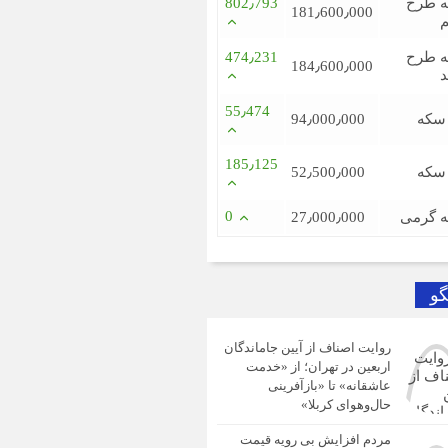
 طرح
802٫793
181٫600٫000
م
 طرح
474٫231
184٫600٫000
د
55٫474
 سکه
94٫000٫000
185٫125
 سکه
52٫500٫000
0
 گرمی
27٫000٫000
گو
روایت اصناف از آیین جاماندگان
اربعین در تهران؛ از «خدمت
عاشقانه» تا «بازآفرینی
حال‌وهوای کربلا»
مردم افزایش بی رویه قیمت