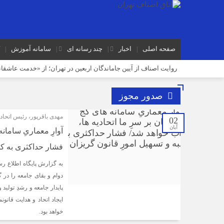
صفحه اصلی
اخبار
چند رسانه ای
سامانه آموزش
روایت اصناف از آیین جاماندگان اربعین در تهران؛ از «خدمت عاشقانه
نوسازی صنعت، ارتقای کیفیت و توسعه محصولات دوستدار محیط‌زی
صدور مجوز
مردم افزایش بی رویه قیمت اجاره‌بها را از چشم مشاوران املاک می‌
مهدی باقرپور، رئیس اتحاد
رکود صنعت منسوجات، سفارش‌های رنگرزی و چاپ پارچه را کاهش 
02
آبان
آوارِ معماریِ سامان
سرشماره «MALIAT» تنها مرجع رسمی ارسال پیامک‌های سازمان امور مالیاتی
فشار حداکثری به کس
موکب جاماندگان اربعین اتاق اصناف تهران و اتحادیه های صنفی برپا
به گزارش پایگاه اطلاع ر
دوام و بقای جامعه را در 
پایدار جامعه و رشدِ تولی
ایجاد اتحاد و هدایت قان
خواهد بود.