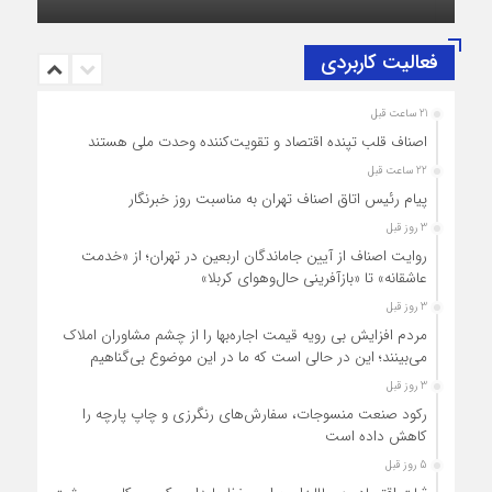
حضرت آیت‌الله سید مجتبی خامنه‌ای (حفظه‌الله)
فعالیت کاربردی
21 ساعت قبل
اصناف قلب تپنده اقتصاد و تقویت‌کننده وحدت ملی هستند
22 ساعت قبل
پیام رئیس اتاق اصناف تهران به مناسبت روز خبرنگار
3 روز قبل
روایت اصناف از آیین جاماندگان اربعین در تهران؛ از «خدمت
عاشقانه» تا «بازآفرینی حال‌وهوای کربلا»
3 روز قبل
مردم افزایش بی رویه قیمت اجاره‌بها را از چشم مشاوران املاک
می‌بینند؛ این در حالی است که ما در این موضوع بی‌گناهیم
3 روز قبل
رکود صنعت منسوجات، سفارش‌های رنگرزی و چاپ پارچه را
کاهش داده است
5 روز قبل