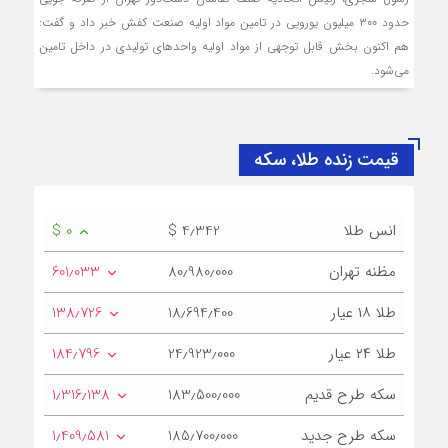
حدود ۳۰۰ میلیون یورویی در تامین مواد اولیه صنعت کفش خبر داد و گفت:
هم اکنون بخش قابل توجهی از مواد اولیه واحد‌های تولیدی در داخل تامین
می‌شود.
قیمت زنده طلا، سکه
انس طلا
$ 4٫342
$ 0
مظنه تهران
80٫980٫000
601٫033
طلا ۱۸ عیار
18٫694٫400
138٫726
طلا ۲۴ عیار
24٫923٫000
184٫796
سکه طرح قدیم
183٫500٫000
1٫316٫138
سکه طرح جدید
185٫700٫000
1٫409٫581