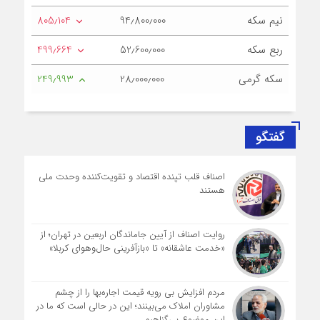
نیم سکه
94٫800٫000
805٫104
ربع سکه
52٫600٫000
499٫664
سکه گرمی
28٫000٫000
249٫993
گفتگو
اصناف قلب تپنده اقتصاد و تقویت‌کننده وحدت ملی
هستند
روایت اصناف از آیین جاماندگان اربعین در تهران؛ از
«خدمت عاشقانه» تا «بازآفرینی حال‌وهوای کربلا»
مردم افزایش بی رویه قیمت اجاره‌بها را از چشم
مشاوران املاک می‌بینند؛ این در حالی است که ما در
این موضوع بی‌گناهیم