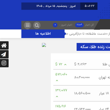
5:06:22
امروز : پنجشنبه, ۱۵ مرداد , ۱۴۰۵
کل اخبار
2809
اخبار امروز :
0
اطلاعیه ها
قانه» تا «بازآفرینی حال‌وهوای کربلا»
نوسازی صنعت، ارتقای کیفیت و توسعه 
ت زنده طلا، سکه
 طلا
$ 4٫263
$ 72
572٫060
 تهران
80٫400٫000
132٫077
ر
18٫560٫500
175٫916
ر
24٫744٫000