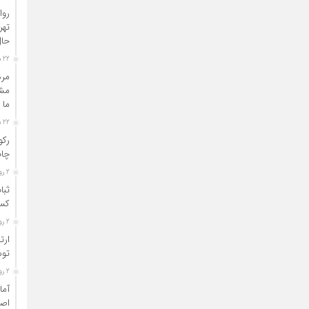
روا
تهر
آئین بزرگداشت قائد شهید امت
حال
22 ساعت قبل
مرد
مشا
ما 
22 ساعت قبل
رکو
چاپ
2 روز قبل
ثبا
کسب
2 روز قبل
ارت
توس
2 روز قبل
آما
اصن