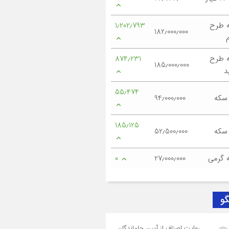
 طرح
1٫202٫793
182٫000٫000
 طرح
874٫231
185٫000٫000
د
55٫474
 سکه
94٫000٫000
185٫125
 سکه
52٫500٫000
 گرمی
27٫000٫000
0
گو
روایت اصناف از آیین جاماندگان