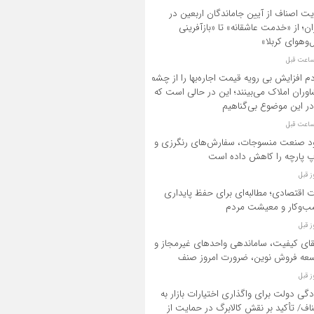
یت اصناف از آیین جاماندگان اربعین در
ان؛ از «خدمت عاشقانه» تا «بازآفرینی
‌وهوای کربلا»
م افزایش بی رویه قیمت اجاره‌بها را از چشم
وران املاک می‌بینند؛ این در حالی است که
در این موضوع بی‌گناهیم
د صنعت منسوجات، سفارش‌های رنگرزی و
 پارچه را کاهش داده است
ت اقتصادی؛ مطالبه‌ای برای حفظ پایداری
‌وکار و معیشت مردم
قای کیفیت، ساماندهی واحدهای غیرمجاز و
عه فروش نوین، ضرورت امروز صنف
دگی دولت برای واگذاری اختیارات بازار به
اف/ تأکید بر نقش کالابرگ در حمایت از