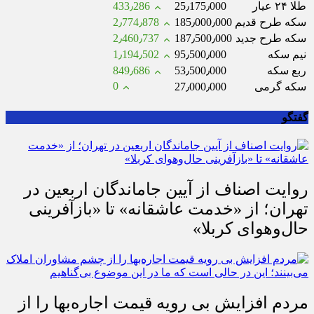
طلا ۲۴ عیار
25٫175٫000
433٫286
سکه طرح قدیم
185٫000٫000
2٫774٫878
سکه طرح جدید
187٫500٫000
2٫460٫737
نیم سکه
95٫500٫000
1٫194٫502
ربع سکه
53٫500٫000
849٫686
0
سکه گرمی
27٫000٫000
گفتگو
روایت اصناف از آیین جاماندگان اربعین در
تهران؛ از «خدمت عاشقانه» تا «بازآفرینی
حال‌وهوای کربلا»
مردم افزایش بی رویه قیمت اجاره‌بها را از