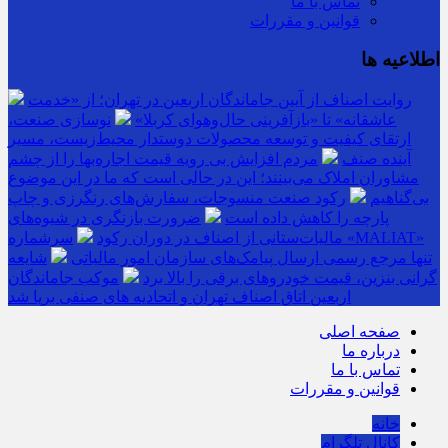
تماس با ما
قوانین و مقررات
اطلاعیه ها
روایت اصناف از آیین جاماندگان اربعین در تهران؛ از «خدمت
عاشقانه» تا «بازآفرینی حال‌وهوای کربلا»
نوسازی صنعت،
ارتقای کیفیت و توسعه محصولات دوستدار محیط‌زیست، مسیر
آینده صنف
مردم افزایش بی رویه قیمت اجاره‌بها را از چشم
مشاوران املاک می‌بینند؛ این در حالی است که ما در این موضوع
بی‌گناهیم
رکود صنعت منسوجات، سفارش‌های رنگرزی و چاپ
پارچه را کاهش داده است
ضرورت بازنگری در شیوه‌های
مالیات‌ستانی از اصناف در دوران رکود
سرشماره «MALIAT»
تنها مرجع رسمی ارسال پیامک‌های سازمان امور مالیاتی
شایعه
گرانی بنزین، قیمت خودروهای برقی را بالا برد
موکب جاماندگان
اربعین اتاق اصناف تهران و اتحادیه های صنفی برپا شد
صفحه اصلی
درباره ما
تماس با ما
قوانین و مقررات
خانه
کانال تلگرام