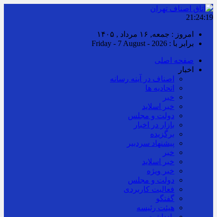
21:24:19
امروز : جمعه, ۱۶ مرداد , ۱۴۰۵
برابر با : Friday - 7 August - 2026
صفحه اصلی
اخبار
اصناف در آینه رسانه
اتحادیه ها
خبر
خبر اسلايد
دولت و مجلس
بازار در اخبار
برگزیده
پیشنهاد سردبیر
خبر
خبر اسلايد
خبر ویژه
دولت و مجلس
فعالیت کاربردی
گفتگو
هیئت رئیسه
یادداشت