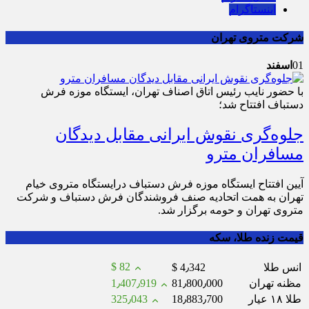
اینستاگرام
شرکت متروی تهران
01
اسفند
با حضور نایب رئیس اتاق اصناف تهران، ایستگاه موزه فرش
دستباف افتتاح شد؛
جلوه‌گری نقوش ایرانی مقابل دیدگان
مسافران مترو
آیین افتتاح ایستگاه موزه فرش دستباف درایستگاه متروی خیام
تهران به همت اتحادیه صنف فروشندگان فرش دستباف و شرکت
متروی تهران و حومه برگزار شد.
قیمت زنده طلا، سکه
$ 82
انس طلا
$ 4٫342
مظنه تهران
81٫800٫000
1٫407٫919
طلا ۱۸ عیار
18٫883٫700
325٫043