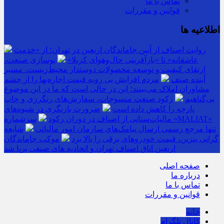
تماس با ما
قوانین و مقررات
اطلاعیه ها
روایت اصناف از آیین جاماندگان اربعین در تهران؛ از «خدمت
عاشقانه» تا «بازآفرینی حال‌وهوای کربلا»
نوسازی صنعت،
ارتقای کیفیت و توسعه محصولات دوستدار محیط‌زیست، مسیر
آینده صنف
مردم افزایش بی رویه قیمت اجاره‌بها را از چشم
مشاوران املاک می‌بینند؛ این در حالی است که ما در این موضوع
بی‌گناهیم
رکود صنعت منسوجات، سفارش‌های رنگرزی و چاپ
پارچه را کاهش داده است
ضرورت بازنگری در شیوه‌های
مالیات‌ستانی از اصناف در دوران رکود
سرشماره «MALIAT»
تنها مرجع رسمی ارسال پیامک‌های سازمان امور مالیاتی
شایعه
گرانی بنزین، قیمت خودروهای برقی را بالا برد
موکب جاماندگان
اربعین اتاق اصناف تهران و اتحادیه های صنفی برپا شد
صفحه اصلی
درباره ما
تماس با ما
قوانین و مقررات
خانه
کانال تلگرام