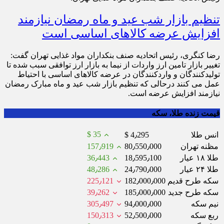
تنظیم بازار شب عید و ماه رمضان نیازمند
افزایش عرضه کالاهای اساسی است
رضا کنگری، رئیس اتحادیه صنف بنکداران مواد غذایی تهران گفت:
تغییر بازار تامین ارز واردات از نیما به بازار ارز توافقی سبب شده تا
تولیدکنندگان و واردکنندگان در عرضه کالاهای اساسی با احتیاط
عمل می کنند درحالی که تنظیم بازار شب عید و ماه مبارک رمضان
نیازمند افزایش عرضه است.
قیمت زنده طلا، سکه
$ 35
انس طلا
$ 4٫295
مظنه تهران
80٫550٫000
157٫919
طلا ۱۸ عیار
18٫595٫100
36٫443
طلا ۲۴ عیار
24٫790٫000
48٫286
سکه طرح قدیم
182٫000٫000
225٫121
سکه طرح جدید
185٫000٫000
39٫262
نیم سکه
94٫000٫000
305٫497
ربع سکه
52٫500٫000
150٫313