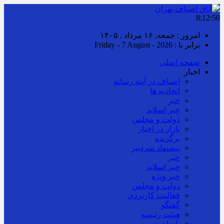
8:12:51
امروز : جمعه, ۱۶ مرداد , ۱۴۰۵
برابر با : Friday - 7 August - 2026
صفحه اصلی
اخبار
اصناف در آینه رسانه
اتحادیه ها
خبر
خبر اسلايد
دولت و مجلس
بازار در اخبار
برگزیده
پیشنهاد سردبیر
خبر
خبر اسلايد
خبر ویژه
دولت و مجلس
فعالیت کاربردی
گفتگو
هیئت رئیسه
یادداشت