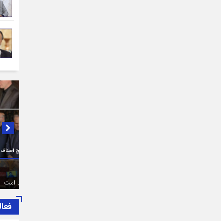
در لبی
از سوی اتاق اصناف تهران، بسیج اصناف و هیات امنای بازار
پیام ت
تهران برگزار شد:
طرف اص
حضرت آ
فعال