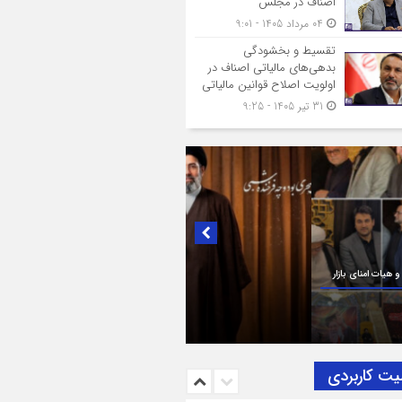
اصناف در مجلس
04 مرداد 1405 - 9:01
تقسیط و بخشودگی
بدهی‌های مالیاتی اصناف در
اولویت اصلاح قوانین مالیاتی
31 تیر 1405 - 9:25
ک به تصمیم سرنوشت‌ساز مجلس خبرگان رهبری؛
بریک و بیعت رئیس اتاق اصناف تهران از
ناف و بازاریان با مقام معظّم رهبری،
یت‌الله سید مجتبی خامنه‌ای (حفظه‌الله)
یت کاربردی