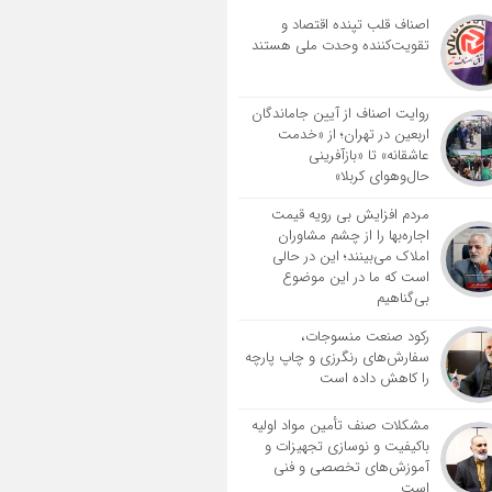
اصناف قلب تپنده اقتصاد و
تقویت‌کننده وحدت ملی هستند
روایت اصناف از آیین جاماندگان
اربعین در تهران؛ از «خدمت
عاشقانه» تا «بازآفرینی
حال‌وهوای کربلا»
مردم افزایش بی رویه قیمت
اجاره‌بها را از چشم مشاوران
املاک می‌بینند؛ این در حالی
است که ما در این موضوع
بی‌گناهیم
رکود صنعت منسوجات،
سفارش‌های رنگرزی و چاپ پارچه
را کاهش داده است
مشکلات صنف تأمین مواد اولیه
باکیفیت و نوسازی تجهیزات و
آموزش‌های تخصصی و فنی
است