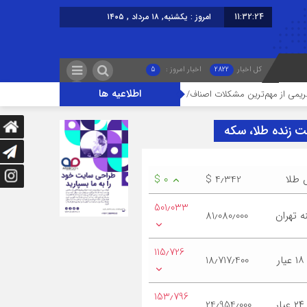
11:32:25
امروز : یکشنبه, ۱۸ مرداد , ۱۴۰۵
کل اخبار
2822
اخبار امروز :
5
اطلاعیه ها
‌ترین مشکلات اصناف/ عینک کالای لوکس نیست
اصلاح غلط‌های املایی در تا
ت زنده طلا، سکه
 طلا
$ 4٫342
$ 0
501٫033
 تهران
81٫080٫000
115٫726
ر
18٫717٫400
153٫796
ر
24٫954٫000