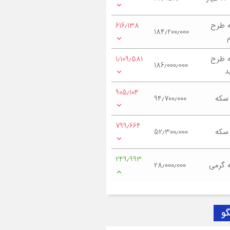
 طرح
616٫138
184٫200٫000
 طرح
1٫109٫581
186٫000٫000
د
905٫104
 سکه
94٫700٫000
799٫664
 سکه
52٫300٫000
249٫993
 گرمی
28٫000٫000
گو