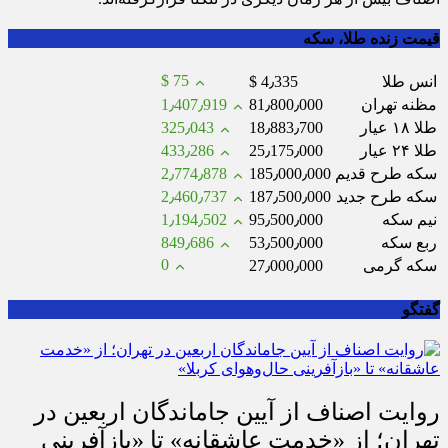
قیمت زنده طلا، سکه
$ 75
انس طلا
$ 4٫335
مظنه تهران
81٫800٫000
1٫407٫919
طلا ۱۸ عیار
18٫883٫700
325٫043
طلا ۲۴ عیار
25٫175٫000
433٫286
سکه طرح قدیم
185٫000٫000
2٫774٫878
سکه طرح جدید
187٫500٫000
2٫460٫737
نیم سکه
95٫500٫000
1٫194٫502
ربع سکه
53٫500٫000
849٫686
0
سکه گرمی
27٫000٫000
گفتگو
روایت اصناف از آیین جاماندگان اربعین در
تهران؛ از «خدمت عاشقانه» تا «بازآفرینی