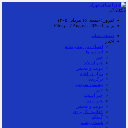
17:23:56
امروز : جمعه, ۱۶ مرداد , ۱۴۰۵
برابر با : Friday - 7 August - 2026
صفحه اصلی
اخبار
اصناف در آینه رسانه
اتحادیه ها
خبر
خبر اسلايد
دولت و مجلس
بازار در اخبار
برگزیده
پیشنهاد سردبیر
خبر
خبر اسلايد
خبر ویژه
دولت و مجلس
فعالیت کاربردی
گفتگو
هیئت رئیسه
یادداشت