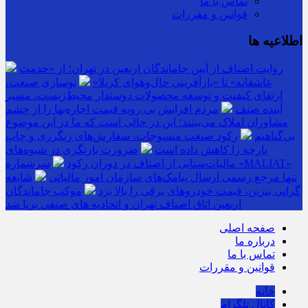
تماس با ما
قوانین و مقررات
اطلاعیه ها
روایت اصناف از آیین جاماندگان اربعین در تهران؛ از «خدمت
عاشقانه» تا «بازآفرینی حال‌وهوای کربلا»
نوسازی صنعت،
ارتقای کیفیت و توسعه محصولات دوستدار محیط‌زیست، مسیر
آینده صنف
مردم افزایش بی رویه قیمت اجاره‌بها را از چشم
مشاوران املاک می‌بینند؛ این در حالی است که ما در این موضوع
بی‌گناهیم
رکود صنعت منسوجات، سفارش‌های رنگرزی و چاپ
پارچه را کاهش داده است
ضرورت بازنگری در شیوه‌های
مالیات‌ستانی از اصناف در دوران رکود
سرشماره «MALIAT»
تنها مرجع رسمی ارسال پیامک‌های سازمان امور مالیاتی
شایعه
گرانی بنزین، قیمت خودروهای برقی را بالا برد
موکب جاماندگان
اربعین اتاق اصناف تهران و اتحادیه های صنفی برپا شد
صفحه اصلی
درباره ما
تماس با ما
قوانین و مقررات
خانه
کانال تلگرام