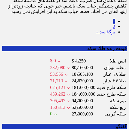
سکه با همان سال ضرب، باعث شد در هفته های گذشته شاهد
کاهش چشمگیر حباب سکه باشیم. خبر خوبی که چنانچه زودتر از
اینها اتفاق می افتاد، قطعا حباب سکه به این افزایش نمی رسید.
1
2
برگهٔ بعد »
قیمت زنده طلا، سکه
$ 0
انس طلا
$ 4٫259
مظنه تهران
80٫160٫000
232٫080
طلا ۱۸ عیار
18٫505٫100
53٫556
طلا ۲۴ عیار
24٫670٫000
71٫713
سکه طرح قدیم
181٫600٫000
625٫121
سکه طرح جدید
184٫600٫000
439٫262
نیم سکه
94٫000٫000
305٫497
ربع سکه
52٫500٫000
150٫313
0
سکه گرمی
27٫000٫000
گفتگو