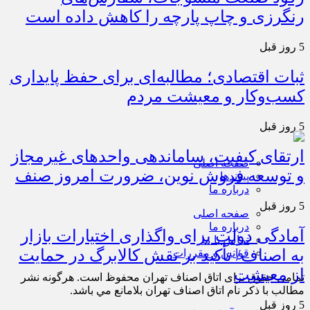
رکود صنعت منسوجات، سفارش‌های
رنگرزی و چاپ پارچه را کاهش داده است
5 روز قبل
ثبات اقتصادی؛ مطالبه‌ای برای حفظ پایداری
کسب‌وکار و معیشت مردم
5 روز قبل
ارتقای کیفیت، ساماندهی واحدهای غیرمجاز
صفحه اصلی
و توسعه فروش نوین، ضرورت امروز صنف
پیوندها
درباره ما
5 روز قبل
صفحه اصلی
درباره ما
آمادگی دولت برای واگذاری اختیارات بازار
تماس با ما
به اصناف/ تأکید بر نقش کالابرگ در حمایت
قوانین و مقررات
از معیشت
تمامی حقوق برای اتاق اصناف تهران محفوظ است. هرگونه نشر
مطالب با ذكر نام اتاق اصناف تهران بلامانع مي باشد.