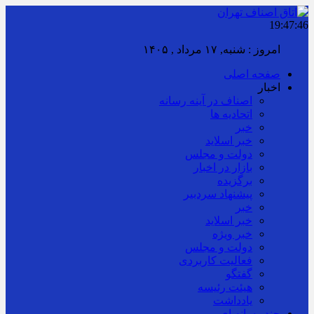
19:47:47
امروز : شنبه, ۱۷ مرداد , ۱۴۰۵
صفحه اصلی
اخبار
اصناف در آینه رسانه
اتحادیه ها
خبر
خبر اسلايد
دولت و مجلس
بازار در اخبار
برگزیده
پیشنهاد سردبیر
خبر
خبر اسلايد
خبر ویژه
دولت و مجلس
فعالیت کاربردی
گفتگو
هیئت رئیسه
یادداشت
چند رسانه ای