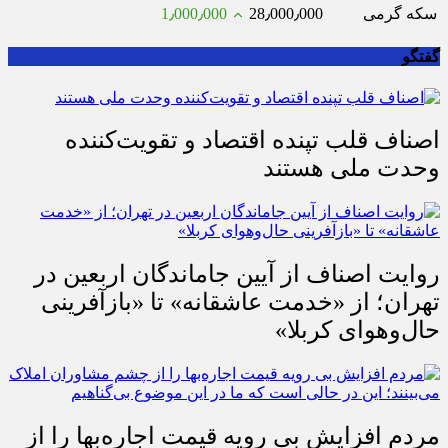
ربع سکه
52٫600٫000
252٫573
سکه گرمی
28٫000٫000
1٫000٫000
گفتگو
اصناف قلب تپنده اقتصاد و تقویت‌کننده
وحدت ملی هستند
روایت اصناف از آیین جاماندگان اربعین در
تهران؛ از «خدمت عاشقانه» تا «بازآفرینی
حال‌وهوای کربلا»