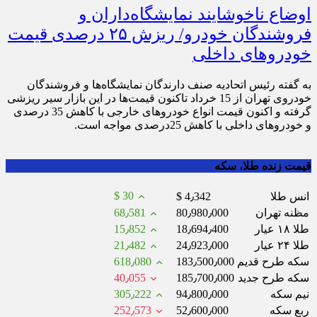
اوضاع ناخوشایند نمایشگاه‌داران و
فروشندگان خودرو/ ریزش ۲۵ درصدی قیمت
خودروهای داخلی
به گفته رئیس اتحادیه صنف دارندگان نمایشگاه‌ها و فروشندگان
خودروی تهران از 15 خرداد تاکنون قیمت‌ها در این بازار سیر ریزشی
گرفته و اکنون قیمت انواع خودروهای خارجی با کاهش 35 درصدی
و خودروهای داخلی با کاهش 25درصدی مواجه است.
قیمت زنده طلا، سکه
$ 30
انس طلا
$ 4٫342
مظنه تهران
80٫980٫000
68٫581
طلا ۱۸ عیار
18٫694٫400
15٫852
طلا ۲۴ عیار
24٫923٫000
21٫482
سکه طرح قدیم
183٫500٫000
618٫080
سکه طرح جدید
185٫700٫000
40٫055
نیم سکه
94٫800٫000
305٫222