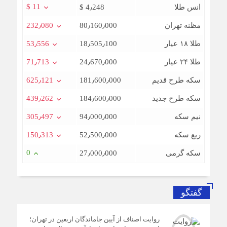
$ 11
انس طلا
$ 4٫248
مظنه تهران
80٫160٫000
232٫080
طلا ۱۸ عیار
18٫505٫100
53٫556
طلا ۲۴ عیار
24٫670٫000
71٫713
سکه طرح قدیم
181٫600٫000
625٫121
سکه طرح جدید
184٫600٫000
439٫262
نیم سکه
94٫000٫000
305٫497
ربع سکه
52٫500٫000
150٫313
0
سکه گرمی
27٫000٫000
گفتگو
روایت اصناف از آیین جاماندگان اربعین در تهران؛