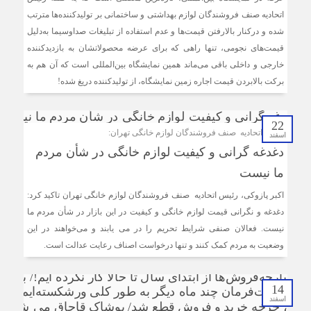
اتحادیه صنف فروشندگان لوازم بهداشتی و ساختمانی بر تولیدکننده‌ها مترتب
ضرورت بازنگری در شیوه‌های مالیات‌ستانی از اصناف در دوران
رکود
شده و درکنار بالارفتن قیمت‌ها و عدم استفاده از تبلیغات صداوسیما به‌دلیل
قیمت‌های نجومی، تنها راهی که برای عرضه محصولاتشان به بازدیدکننده
خارجی و داخلی باقی می‌ماند همین نمایشگاه بین‌المللی است که آن هم به
سرشماره «MALIAT» تنها مرجع رسمی ارسال پیامک‌های
برکت بالابردن قیمت اجاره‌ زمین نمایشگاه، از تولید‌کننده دریغ شده!
سازمان امور مالیاتی
شایعه گرانی بنزین، قیمت خودروهای برقی را بالا برد
22
موکب جاماندگان اربعین اتاق اصناف تهران و اتحادیه های
رئیس اتحادیه صنف فروشندگان لوازم خانگی تهران:
اسفند
صنفی برپا شد
دغدغه گرانی و کیفیت لوازم خانگی در شأن مردم
ما نیست
اکبر پازوکی، رئیس اتحادیه صنف فروشندگان لوازم خانگی تهران تاکید کرد:
دغدغه و نگرانی قیمت لوازم خانگی و کیفیت در این بازار در شأن مردم ما
نیست. فعالان صنفی شرایط تحریم را در می یابند و می‌خواهند در این
وضعیت به مردم کمک کنند و تنها درخواست اصناف رعایت عدالت است.
14
اسفند