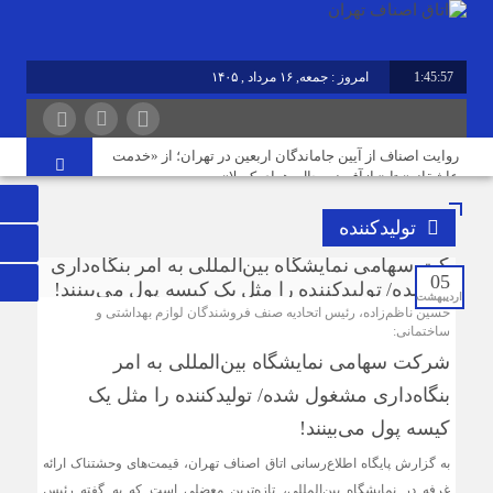
1:45:58
امروز : جمعه, ۱۶ مرداد , ۱۴۰۵
برابر با : Friday - 7 August - 2026
روایت اصناف از آیین جاماندگان اربعین در تهران؛ از «خدمت
عاشقانه» تا «بازآفرینی حال‌وهوای کربلا»
تولیدکننده
نوسازی صنعت، ارتقای کیفیت و توسعه محصولات دوستدار
محیط‌زیست، مسیر آینده صنف
05
اردیبهشت
حسین ناظم‌زاده، رئیس اتحادیه صنف فروشندگان لوازم بهداشتی و
مردم افزایش بی رویه قیمت اجاره‌بها را از چشم مشاوران
ساختمانی:
املاک می‌بینند؛ این در حالی است که ما در این موضوع
شرکت سهامی نمایشگاه‌ بین‌المللی به امر
بی‌گناهیم
بنگاه‌داری مشغول شده/ تولیدکننده را مثل یک
کیسه پول می‌بینند!
رکود صنعت منسوجات، سفارش‌های رنگرزی و چاپ پارچه را
کاهش داده است
به گزارش پایگاه اطلاع‌رسانی اتاق اصناف تهران، قیمت‌های وحشتناک ارائه
غرفه در نمایشگاه بین‌المللی، تازه‌ترین معضلی است که به گفته رئیس