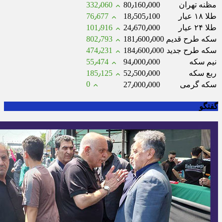
مظنه تهران
80٫160٫000
332٫060
طلا ۱۸ عیار
18٫505٫100
76٫677
طلا ۲۴ عیار
24٫670٫000
101٫916
سکه طرح قدیم
181٫600٫000
802٫793
سکه طرح جدید
184٫600٫000
474٫231
نیم سکه
94٫000٫000
55٫474
ربع سکه
52٫500٫000
185٫125
0
سکه گرمی
27٫000٫000
گفتگو