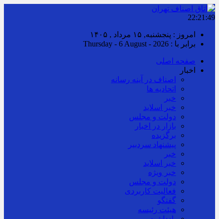
22:21:49
امروز : پنجشنبه, ۱۵ مرداد , ۱۴۰۵
برابر با : Thursday - 6 August - 2026
صفحه اصلی
اخبار
اصناف در آینه رسانه
اتحادیه ها
خبر
خبر اسلايد
دولت و مجلس
بازار در اخبار
برگزیده
پیشنهاد سردبیر
خبر
خبر اسلايد
خبر ویژه
دولت و مجلس
فعالیت کاربردی
گفتگو
هیئت رئیسه
یادداشت