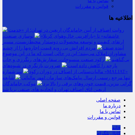
تماس با ما
قوانین و مقررات
اطلاعیه ها
روایت اصناف از آیین جاماندگان اربعین در تهران؛ از «خدمت
عاشقانه» تا «بازآفرینی حال‌وهوای کربلا»
نوسازی صنعت،
ارتقای کیفیت و توسعه محصولات دوستدار محیط‌زیست، مسیر
آینده صنف
مردم افزایش بی رویه قیمت اجاره‌بها را از چشم
مشاوران املاک می‌بینند؛ این در حالی است که ما در این موضوع
بی‌گناهیم
رکود صنعت منسوجات، سفارش‌های رنگرزی و چاپ
پارچه را کاهش داده است
ضرورت بازنگری در شیوه‌های
مالیات‌ستانی از اصناف در دوران رکود
سرشماره «MALIAT»
تنها مرجع رسمی ارسال پیامک‌های سازمان امور مالیاتی
شایعه
گرانی بنزین، قیمت خودروهای برقی را بالا برد
موکب جاماندگان
اربعین اتاق اصناف تهران و اتحادیه های صنفی برپا شد
صفحه اصلی
درباره ما
تماس با ما
قوانین و مقررات
خانه
کانال تلگرام