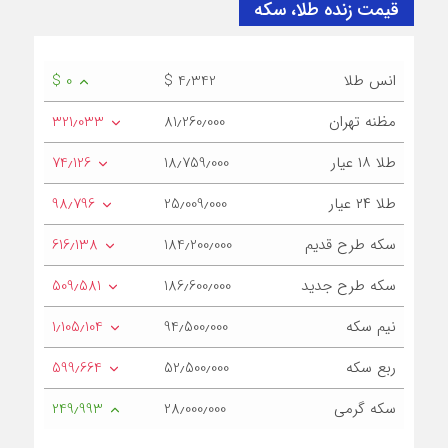
قیمت زنده طلا، سکه
انس طلا
$ 4٫342
$ 0
مظنه تهران
81٫260٫000
321٫033
طلا ۱۸ عیار
18٫759٫000
74٫126
طلا ۲۴ عیار
25٫009٫000
98٫796
سکه طرح قدیم
184٫200٫000
616٫138
سکه طرح جدید
186٫600٫000
509٫581
نیم سکه
94٫500٫000
1٫105٫104
ربع سکه
52٫500٫000
599٫664
سکه گرمی
28٫000٫000
249٫993