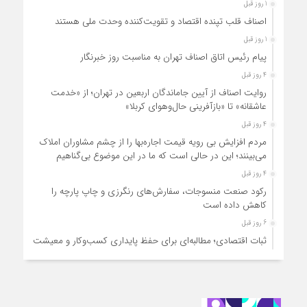
1 روز قبل
اصناف قلب تپنده اقتصاد و تقویت‌کننده وحدت ملی هستند
1 روز قبل
پیام رئیس اتاق اصناف تهران به مناسبت روز خبرنگار
4 روز قبل
روایت اصناف از آیین جاماندگان اربعین در تهران؛ از «خدمت
عاشقانه» تا «بازآفرینی حال‌وهوای کربلا»
4 روز قبل
مردم افزایش بی رویه قیمت اجاره‌بها را از چشم مشاوران املاک
می‌بینند؛ این در حالی است که ما در این موضوع بی‌گناهیم
4 روز قبل
رکود صنعت منسوجات، سفارش‌های رنگرزی و چاپ پارچه را
کاهش داده است
6 روز قبل
ثبات اقتصادی؛ مطالبه‌ای برای حفظ پایداری کسب‌وکار و معیشت
مردم
6 روز قبل
ارتقای کیفیت، ساماندهی واحدهای غیرمجاز و توسعه فروش نوین،
ضرورت امروز صنف