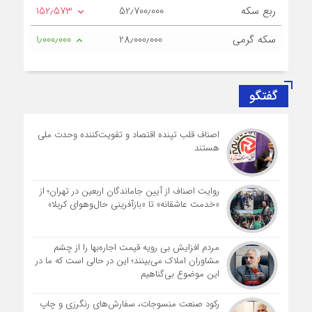
ربع سکه
52٫700٫000
152٫573
سکه گرمی
28٫000٫000
1٫000٫000
گفتگو
اصناف قلب تپنده اقتصاد و تقویت‌کننده وحدت ملی
هستند
روایت اصناف از آیین جاماندگان اربعین در تهران؛ از
«خدمت عاشقانه» تا «بازآفرینی حال‌وهوای کربلا»
مردم افزایش بی رویه قیمت اجاره‌بها را از چشم
مشاوران املاک می‌بینند؛ این در حالی است که ما در
این موضوع بی‌گناهیم
رکود صنعت منسوجات، سفارش‌های رنگرزی و چاپ