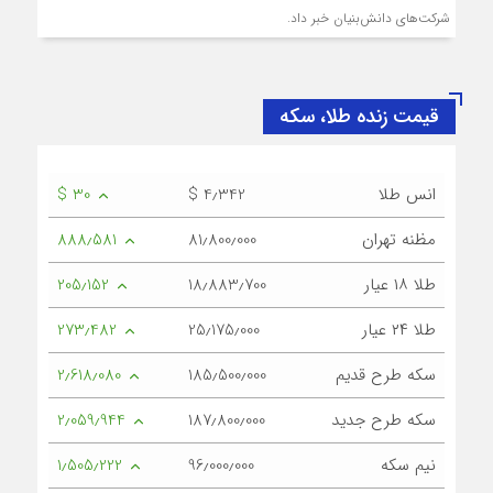
شرکت‌های دانش‌بنیان خبر داد.
قیمت زنده طلا، سکه
انس طلا
$ 4٫342
$ 30
مظنه تهران
81٫800٫000
888٫581
طلا ۱۸ عیار
18٫883٫700
205٫152
طلا ۲۴ عیار
25٫175٫000
273٫482
سکه طرح قدیم
185٫500٫000
2٫618٫080
سکه طرح جدید
187٫800٫000
2٫059٫944
نیم سکه
96٫000٫000
1٫505٫222