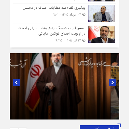
پیگیری نظام‌مند مطالبات اصناف در مجلس
04 مرداد 1405 - 9:01
تقسیط و بخشودگی بدهی‌های مالیاتی اصناف
در اولویت اصلاح قوانین مالیاتی
31 تیر 1405 - 9:25
در لبیک به تصمیم سرنوشت‌ساز مجلس خبرگان رهبری؛
پیام تبریک و بیعت رئیس اتاق اصناف تهران از
طرف اصناف و بازاریان با مقام معظّم رهبری،
حضرت آیت‌الله سید مجتبی خامنه‌ای (حفظه‌الله)