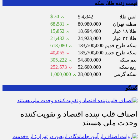
قیمت زنده طلا، سکه
$ 30
انس طلا
$ 4٫342
مظنه تهران
80٫980٫000
68٫581
طلا ۱۸ عیار
18٫694٫400
15٫852
طلا ۲۴ عیار
24٫923٫000
21٫482
سکه طرح قدیم
183٫500٫000
618٫080
سکه طرح جدید
185٫700٫000
40٫055
نیم سکه
94٫800٫000
305٫222
ربع سکه
52٫600٫000
252٫573
سکه گرمی
28٫000٫000
1٫000٫000
گفتگو
اصناف قلب تپنده اقتصاد و تقویت‌کننده
وحدت ملی هستند