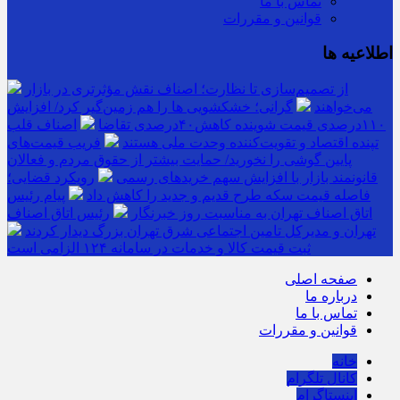
تماس با ما
قوانین و مقررات
اطلاعیه ها
از تصمیم‌سازی تا نظارت؛ اصناف نقش مؤثرتری در بازار
می‌خواهند
گرانی؛ خشکشویی‌ ها را هم زمین‌گیر کرد/ افزایش
۱۱۰درصدی قیمت شوینده کاهش۴۰درصدی تقاضا
اصناف قلب
تپنده اقتصاد و تقویت‌کننده وحدت ملی هستند
فریب قیمت‌های
پایین گوشی را نخورید/ حمایت بیشتر از حقوق مردم و فعالان
قانونمند بازار با افزایش سهم خریدهای رسمی
رویکرد قضایی؛
فاصله قیمت سکه طرح قدیم و جدید را کاهش داد
پیام رئیس
اتاق اصناف تهران به مناسبت روز خبرنگار
رئیس اتاق اصناف
تهران و مدیرکل تامین اجتماعی شرق تهران بزرگ دیدار کردند
ثبت قیمت کالا و خدمات در سامانه ۱۲۴ الزامی است
صفحه اصلی
درباره ما
تماس با ما
قوانین و مقررات
خانه
کانال تلگرام
اینستاگرام