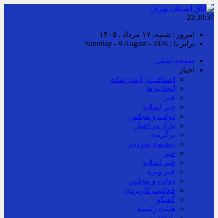
22:30:38
امروز : شنبه, ۱۷ مرداد , ۱۴۰۵
برابر با : Saturday - 8 August - 2026
صفحه اصلی
اخبار
اصناف در آینه رسانه
اتحادیه ها
خبر
خبر اسلايد
دولت و مجلس
بازار در اخبار
برگزیده
پیشنهاد سردبیر
خبر
خبر اسلايد
خبر ویژه
دولت و مجلس
فعالیت کاربردی
گفتگو
هیئت رئیسه
یادداشت