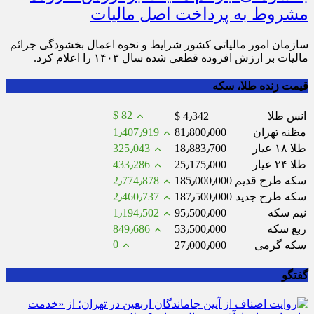
مشروط به پرداخت اصل مالیات
سازمان امور مالیاتی کشور شرایط و نحوه اعمال بخشودگی جرائم
مالیات بر ارزش افزوده قطعی شده سال ۱۴۰۳ را اعلام کرد.
قیمت زنده طلا، سکه
$ 82
انس طلا
$ 4٫342
مظنه تهران
81٫800٫000
1٫407٫919
طلا ۱۸ عیار
18٫883٫700
325٫043
طلا ۲۴ عیار
25٫175٫000
433٫286
سکه طرح قدیم
185٫000٫000
2٫774٫878
سکه طرح جدید
187٫500٫000
2٫460٫737
نیم سکه
95٫500٫000
1٫194٫502
ربع سکه
53٫500٫000
849٫686
0
سکه گرمی
27٫000٫000
گفتگو