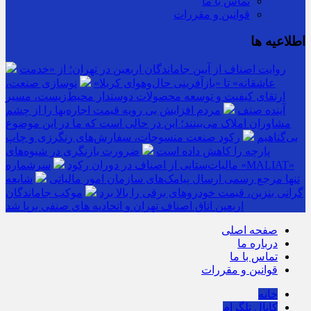
تماس با ما
قوانین و مقررات
اطلاعیه ها
روایت اصناف از آیین جاماندگان اربعین در تهران؛ از «خدمت
عاشقانه» تا «بازآفرینی حال‌وهوای کربلا»
نوسازی صنعت،
ارتقای کیفیت و توسعه محصولات دوستدار محیط‌زیست، مسیر
آینده صنف
مردم افزایش بی رویه قیمت اجاره‌بها را از چشم
مشاوران املاک می‌بینند؛ این در حالی است که ما در این موضوع
بی‌گناهیم
رکود صنعت منسوجات، سفارش‌های رنگرزی و چاپ
پارچه را کاهش داده است
ضرورت بازنگری در شیوه‌های
مالیات‌ستانی از اصناف در دوران رکود
سرشماره «MALIAT»
تنها مرجع رسمی ارسال پیامک‌های سازمان امور مالیاتی
شایعه
گرانی بنزین، قیمت خودروهای برقی را بالا برد
موکب جاماندگان
اربعین اتاق اصناف تهران و اتحادیه های صنفی برپا شد
صفحه اصلی
درباره ما
تماس با ما
قوانین و مقررات
خانه
کانال تلگرام