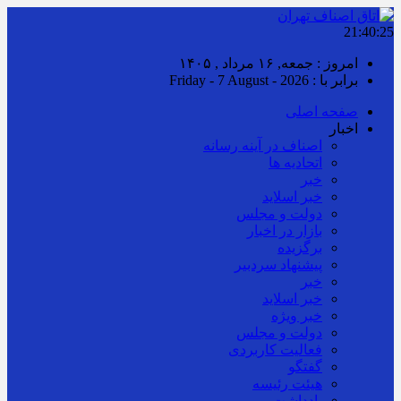
21:40:26
امروز : جمعه, ۱۶ مرداد , ۱۴۰۵
برابر با : Friday - 7 August - 2026
صفحه اصلی
اخبار
اصناف در آینه رسانه
اتحادیه ها
خبر
خبر اسلايد
دولت و مجلس
بازار در اخبار
برگزیده
پیشنهاد سردبیر
خبر
خبر اسلايد
خبر ویژه
دولت و مجلس
فعالیت کاربردی
گفتگو
هیئت رئیسه
یادداشت