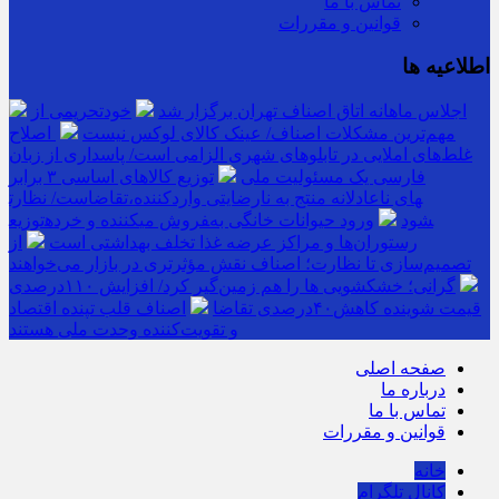
تماس با ما
قوانین و مقررات
اطلاعیه ها
اجلاس ماهانه اتاق اصناف تهران برگزار شد
خودتحریمی از
مهم‌ترین مشکلات اصناف/ عینک کالای لوکس نیست
اصلاح
غلط‌های املایی در تابلوهای شهری الزامی است/ پاسداری از زبان
فارسی یک مسئولیت ملی
توزیع کالاهای اساسی ۳ برابر
تقاضاست/ نظارت‎های ناعادلانه منتج به نارضایتی واردکننده،
توزیع‎کننده و خرده‎فروش می‎شود
ورود حیوانات خانگی به
رستوران‌ها و مراکز عرضه غذا تخلف بهداشتی است
از
تصمیم‌سازی تا نظارت؛ اصناف نقش مؤثرتری در بازار می‌خواهند
گرانی؛ خشکشویی‌ ها را هم زمین‌گیر کرد/ افزایش ۱۱۰درصدی
قیمت شوینده کاهش۴۰درصدی تقاضا
اصناف قلب تپنده اقتصاد
و تقویت‌کننده وحدت ملی هستند
صفحه اصلی
درباره ما
تماس با ما
قوانین و مقررات
خانه
کانال تلگرام