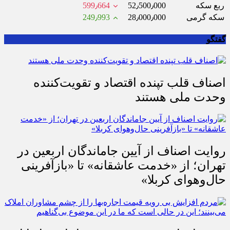
ربع سکه
52٫500٫000
599٫664
سکه گرمی
28٫000٫000
249٫993
گفتگو
اصناف قلب تپنده اقتصاد و تقویت‌کننده
وحدت ملی هستند
روایت اصناف از آیین جاماندگان اربعین در
تهران؛ از «خدمت عاشقانه» تا «بازآفرینی
حال‌وهوای کربلا»