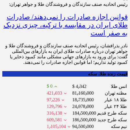
رئیس اتحادیه صنف سازندگان و فروشندگان طلا و جواهر تهران:
قوانین اجازه صادرات را نمی‌دهند/ صادرات
طلای ایران در مقایسه با ترکیه، چیزی نزدیک
به صفر است
نادر بذرافشان، رئیس اتحادیه صنف سازندگان و فروشندگان طلا و
جواهر تهران درباره صادرات طلای ایران به بازارهای بین‌المللی
گفت: برای ورود به بازارهای جهانی مشکلی مانند کمبود ذخایر یا
کمبود تولید نداریم؛ اما قوانین اجازه صادرات را نمی‌دهند.
قیمت زنده طلا، سکه
$ 0
انس طلا
$ 4٫342
مظنه تهران
81٫160٫000
421٫033
طلا ۱۸ عیار
18٫735٫900
97٫226
طلا ۲۴ عیار
24٫978٫000
129٫796
سکه طرح قدیم
184٫500٫000
316٫138
سکه طرح جدید
186٫500٫000
609٫581
نیم سکه
94٫500٫000
1٫105٫104