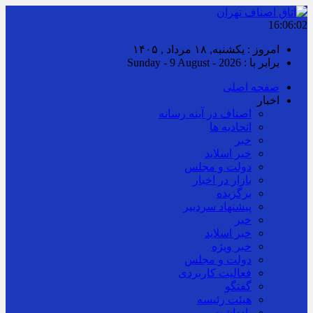
16:06:03
امروز : یکشنبه, ۱۸ مرداد , ۱۴۰۵
برابر با : Sunday - 9 August - 2026
صفحه اصلی
اخبار
اصناف در آینه رسانه
اتحادیه ها
خبر
خبر اسلايد
دولت و مجلس
بازار در اخبار
برگزیده
پیشنهاد سردبیر
خبر
خبر اسلايد
خبر ویژه
دولت و مجلس
فعالیت کاربردی
گفتگو
هیئت رئیسه
یادداشت