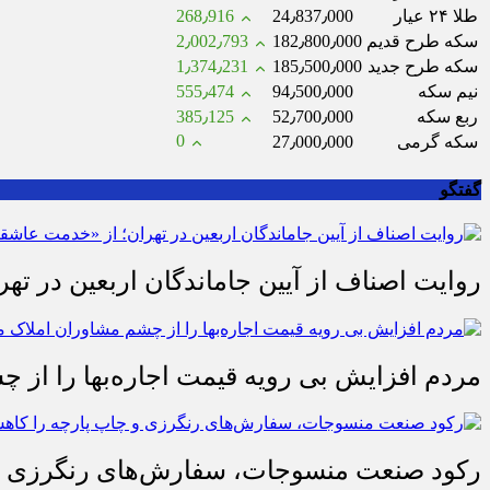
طلا ۲۴ عیار
24٫837٫000
268٫916
سکه طرح قدیم
182٫800٫000
2٫002٫793
سکه طرح جدید
185٫500٫000
1٫374٫231
نیم سکه
94٫500٫000
555٫474
ربع سکه
52٫700٫000
385٫125
0
سکه گرمی
27٫000٫000
گفتگو
روایت اصناف از آیین جاماندگان اربعین در تهر
مردم افزایش بی رویه قیمت اجاره‌بها را از چ
رکود صنعت منسوجات، سفارش‌های رنگرزی و 