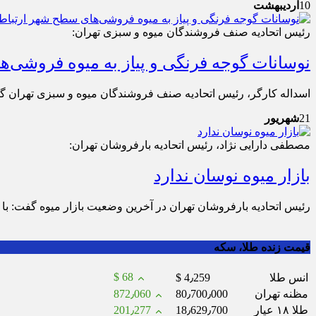
10
اردیبهشت
رئیس اتحادیه صنف فروشندگان میوه و سبزی تهران:
نوسانات گوجه فرنگی و پیاز به میوه فروشی‌
اسداله کارگر، رئیس اتحادیه صنف فروشندگان میوه و سبزی تهران گ
21
شهریور
مصطفی دارایی نژاد، رئیس اتحادیه بارفروشان تهران:
بازار میوه نوسان ندارد
رئیس اتحادیه بارفروشان تهران در آخرین وضعیت بازار میوه گفت: با ت
قیمت زنده طلا، سکه
$ 68
انس طلا
$ 4٫259
مظنه تهران
80٫700٫000
872٫060
طلا ۱۸ عیار
18٫629٫700
201٫277