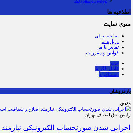
قوانین و مقررات
اطلاعیه ها
منوی سایت
صفحه اصلی
سرشماره «MALIAT» 
درباره ما
تماس با ما
قوانین و مقررات
خانه
کانال تلگرام
اینستاگرام
بارفروشان
23
دی
رئیس اتاق اصناف تهران:
اجرایی شدن صورتحساب الکترونیکی نیازمند 