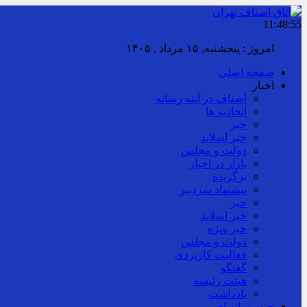
11:48:56
امروز : پنجشنبه, ۱۵ مرداد , ۱۴۰۵
صفحه اصلی
اخبار
اصناف در آینه رسانه
اتحادیه ها
خبر
خبر اسلايد
دولت و مجلس
بازار در اخبار
برگزیده
پیشنهاد سردبیر
خبر
خبر اسلايد
خبر ویژه
دولت و مجلس
فعالیت کاربردی
گفتگو
هیئت رئیسه
یادداشت
چند رسانه ای