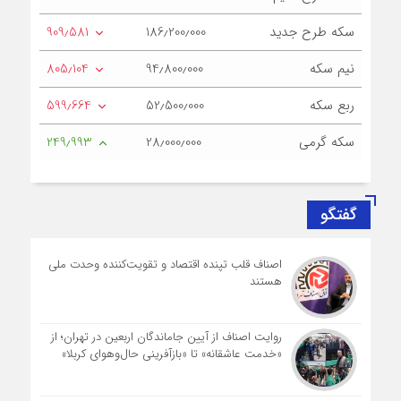
سکه طرح جدید
186٫200٫000
909٫581
نیم سکه
94٫800٫000
805٫104
ربع سکه
52٫500٫000
599٫664
سکه گرمی
28٫000٫000
249٫993
گفتگو
اصناف قلب تپنده اقتصاد و تقویت‌کننده وحدت ملی
هستند
روایت اصناف از آیین جاماندگان اربعین در تهران؛ از
«خدمت عاشقانه» تا «بازآفرینی حال‌وهوای کربلا»