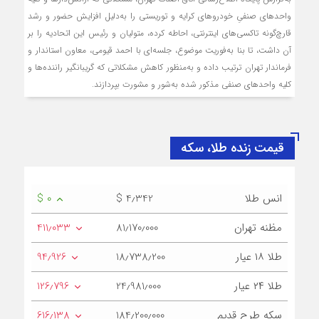
واحدهای صنفیِ خودروهای کرایه و توریستی را به‌دلیل افزایش حضور و رشد
قارچ‌گونه تاکسی‌های اینترنتی، احاطه کرده، متولیان و رئیس این اتحادیه را بر
آن داشت، تا بنا به‌فوریت موضوع، جلسه‌ای با احمد قیومی، معاون استاندار و
فرماندار تهران ترتیب داده و به‌منظور کاهش مشکلاتی که گریبانگیر راننده‌ها و
کلیه واحدهای صنفی مذکور شده به‌شور و مشورت بپردازند.
قیمت زنده طلا، سکه
انس طلا
$ 4٫342
$ 0
مظنه تهران
81٫170٫000
411٫033
طلا ۱۸ عیار
18٫738٫200
94٫926
طلا ۲۴ عیار
24٫981٫000
126٫796
سکه طرح قدیم
184٫200٫000
616٫138