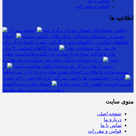
تماس با ما
قوانین و مقررات
اطلاعیه ها
اجلاس ماهانه اتاق اصناف تهران برگزار شد
خودتحریمی از
مهم‌ترین مشکلات اصناف/ عینک کالای لوکس نیست
اصلاح
غلط‌های املایی در تابلوهای شهری الزامی است/ پاسداری از زبان
فارسی یک مسئولیت ملی
توزیع کالاهای اساسی ۳ برابر
تقاضاست/ نظارت‎های ناعادلانه منتج به نارضایتی واردکننده،
توزیع‎کننده و خرده‎فروش می‎شود
ورود حیوانات خانگی به
رستوران‌ها و مراکز عرضه غذا تخلف بهداشتی است
از
تصمیم‌سازی تا نظارت؛ اصناف نقش مؤثرتری در بازار می‌خواهند
گرانی؛ خشکشویی‌ ها را هم زمین‌گیر کرد/ افزایش ۱۱۰درصدی
قیمت شوینده کاهش۴۰درصدی تقاضا
اصناف قلب تپنده اقتصاد
و تقویت‌کننده وحدت ملی هستند
منوی سایت
صفحه اصلی
درباره ما
تماس با ما
قوانین و مقررات