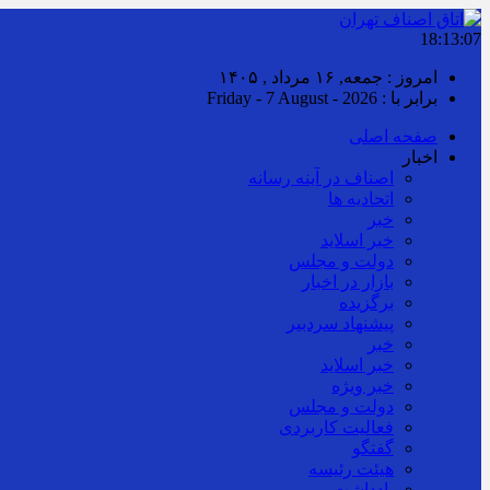
18:13:07
امروز : جمعه, ۱۶ مرداد , ۱۴۰۵
برابر با : Friday - 7 August - 2026
صفحه اصلی
اخبار
اصناف در آینه رسانه
اتحادیه ها
خبر
خبر اسلايد
دولت و مجلس
بازار در اخبار
برگزیده
پیشنهاد سردبیر
خبر
خبر اسلايد
خبر ویژه
دولت و مجلس
فعالیت کاربردی
گفتگو
هیئت رئیسه
یادداشت