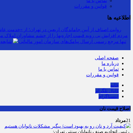
تماس با ما
قوانین و مقررات
اطلاعیه ها
روایت اصناف از آیین جاماندگان اربعین در تهران؛ از «خدمت عاشق
مردم افزایش بی رویه قیمت اجاره‌بها را از چشم مشاوران املاک می‌
سرشماره «MALIAT» تنها مرجع رسمی ارسال پیامک‌های سازمان امور مالیاتی
شایعه 
صفحه اصلی
درباره ما
تماس با ما
قوانین و مقررات
خانه
کانال تلگرام
اینستاگرام
اصلاح قیمت نان
21
مرداد
رئیس اتحادیه صنف نانوایان سنتی تهران: