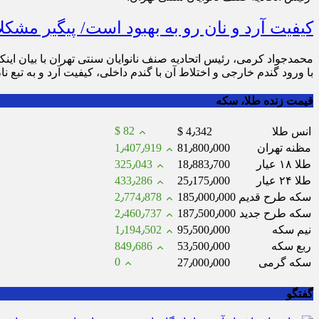
کیفیت آرد و نان رو به بهبود است/ پیگیر مشکلا
محمدجواد کرمی، رئیس اتحادیه صنف نانوایان سنتی تهران با بیان این
با ورود گندم خارجی و اختلاط آن با گندم داخلی، کیفیت آرد و به تبع نا
قیمت زنده طلا، سکه
$ 82
انس طلا
$ 4٫342
مظنه تهران
81٫800٫000
1٫407٫919
طلا ۱۸ عیار
18٫883٫700
325٫043
طلا ۲۴ عیار
25٫175٫000
433٫286
سکه طرح قدیم
185٫000٫000
2٫774٫878
سکه طرح جدید
187٫500٫000
2٫460٫737
نیم سکه
95٫500٫000
1٫194٫502
ربع سکه
53٫500٫000
849٫686
0
سکه گرمی
27٫000٫000
گفتگو