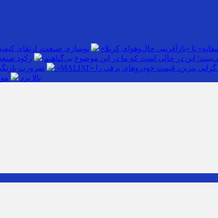
انه» تا «بازآفرینی حال‌وهوای کربلا»
نوسازی صنعت، ارتقای کیفی
بینند؛ این در حالی است که ما در این موضوع بی‌گناهیم
رکود صنعت
گرانی بنزین، قیمت خودروهای برقی را
ضرورت بازنگری
بالا برد
موک