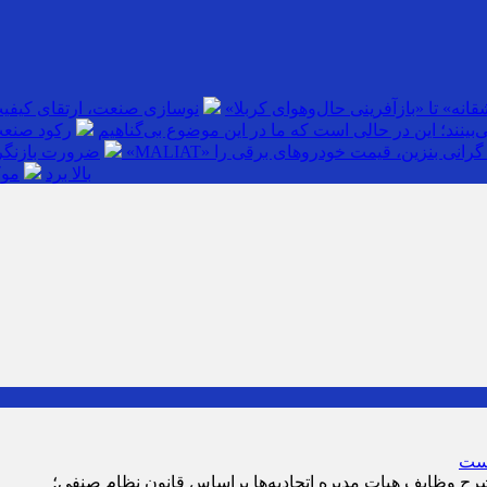
انه» تا «بازآفرینی حال‌وهوای کربلا»
نوسازی صنعت، ارتقای کیفی
بینند؛ این در حالی است که ما در این موضوع بی‌گناهیم
رکود صنعت
گرانی بنزین، قیمت خودروهای برقی را
ضرورت بازنگری
بالا برد
موک
ح وظایف هیات مدیره اتحادیه‌ها براساس قانون نظام صنفی؛