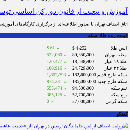
آموزش و تبعیت از قانون دو رکن اساسی تو
اتاق اصناف تهران با صدور اطلاعیه‌ای از برگزاری کارگاه‌های آموزش
قیمت زنده طلا، سکه
$ 61
انس طلا
$ 4٫252
مظنه تهران
80٫350٫000
522٫060
طلا ۱۸ عیار
18٫548٫900
120٫477
طلا ۲۴ عیار
24٫729٫000
160٫916
سکه طرح قدیم
182٫600٫000
1٫802٫793
سکه طرح جدید
185٫000٫000
874٫231
نیم سکه
94٫500٫000
555٫474
ربع سکه
52٫700٫000
385٫125
0
سکه گرمی
27٫000٫000
گفتگو