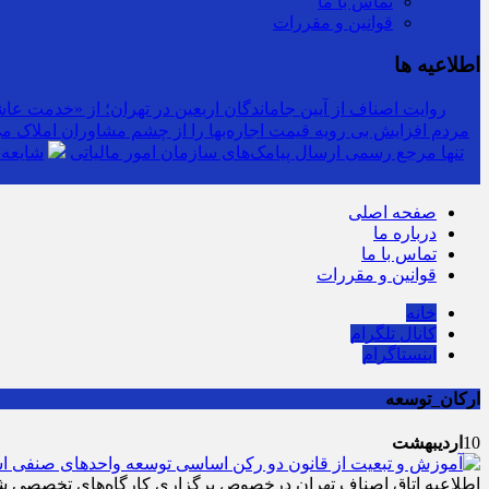
تماس با ما
قوانین و مقررات
اطلاعیه ها
روایت اصناف از آیین جاماندگان اربعین در تهران؛ از «خدمت عاشق
مردم افزایش بی رویه قیمت اجاره‌بها را از چشم مشاوران املاک می‌
سرشماره «MALIAT» تنها مرجع رسمی ارسال پیامک‌های سازمان امور مالیاتی
شایعه 
صفحه اصلی
درباره ما
تماس با ما
قوانین و مقررات
خانه
کانال تلگرام
اینستاگرام
ارکان_توسعه
10
اردیبهشت
اطلاعیه اتاق اصناف تهران درخصوص برگزاری کارگاه‌های تخصصی شر