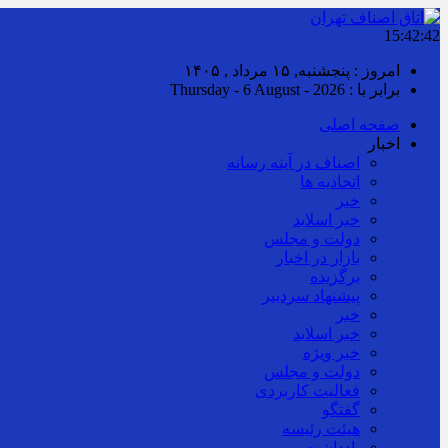
15:42:43
امروز : پنجشنبه, ۱۵ مرداد , ۱۴۰۵
برابر با : Thursday - 6 August - 2026
صفحه اصلی
اخبار
اصناف در آینه رسانه
اتحادیه ها
خبر
خبر اسلايد
دولت و مجلس
بازار در اخبار
برگزیده
پیشنهاد سردبیر
خبر
خبر اسلايد
خبر ویژه
دولت و مجلس
فعالیت کاربردی
گفتگو
هیئت رئیسه
یادداشت