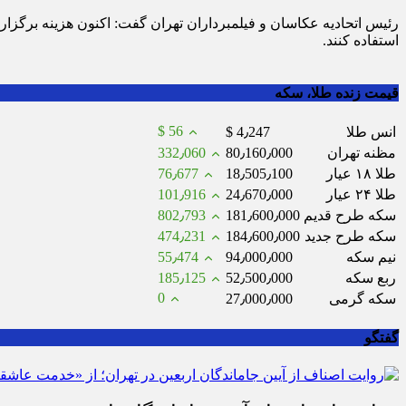
رئیس اتحادیه عکاسان و فیلمبرداران تهران گفت: اکنون هزینه برگزار
استفاده کنند.
قیمت زنده طلا، سکه
$ 56
انس طلا
$ 4٫247
مظنه تهران
80٫160٫000
332٫060
طلا ۱۸ عیار
18٫505٫100
76٫677
طلا ۲۴ عیار
24٫670٫000
101٫916
سکه طرح قدیم
181٫600٫000
802٫793
سکه طرح جدید
184٫600٫000
474٫231
نیم سکه
94٫000٫000
55٫474
ربع سکه
52٫500٫000
185٫125
0
سکه گرمی
27٫000٫000
گفتگو