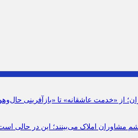
ان؛ از «خدمت عاشقانه» تا «بازآفرینی حال‌وهو
شم مشاوران املاک می‌بینند؛ این در حالی است 