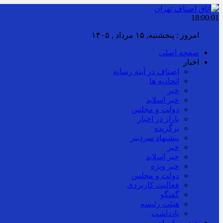
18:00:02
امروز : پنجشنبه, ۱۵ مرداد , ۱۴۰۵
صفحه اصلی
اخبار
اصناف در آینه رسانه
اتحادیه ها
خبر
خبر اسلايد
دولت و مجلس
بازار در اخبار
برگزیده
پیشنهاد سردبیر
خبر
خبر اسلايد
خبر ویژه
دولت و مجلس
فعالیت کاربردی
گفتگو
هیئت رئیسه
یادداشت
چند رسانه ای