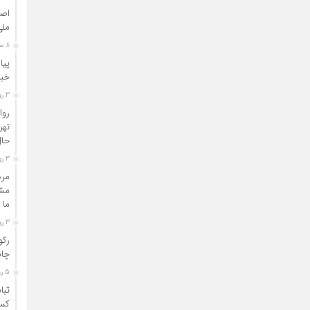
اصن
ملی
8 ساعت قبل
پیا
خبر
3 روز قبل
روا
تهر
حال
3 روز قبل
مرد
مشا
ما 
3 روز قبل
رکو
چاپ
5 روز قبل
ثبا
کسب