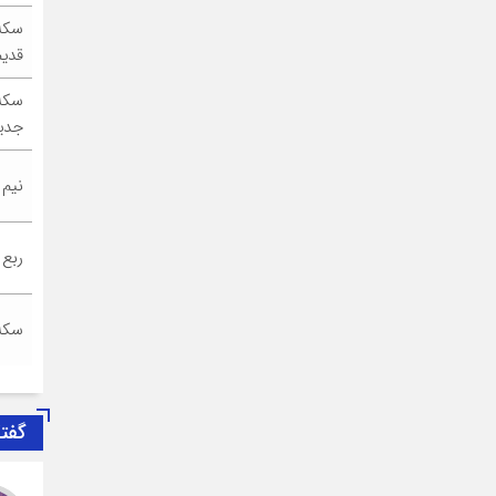
سکه
قدیم
سکه
جدی
نیم
ربع
سکه
گفت