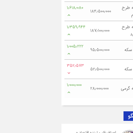
 طرح
1٫618٫080
184٫500٫000
 طرح
1٫359٫944
187٫100٫000
د
1٫005٫222
 سکه
95٫500٫000
352٫573
 سکه
52٫500٫000
1٫000٫000
 گرمی
28٫000٫000
گو
اصناف قلب تپنده اقتصاد و