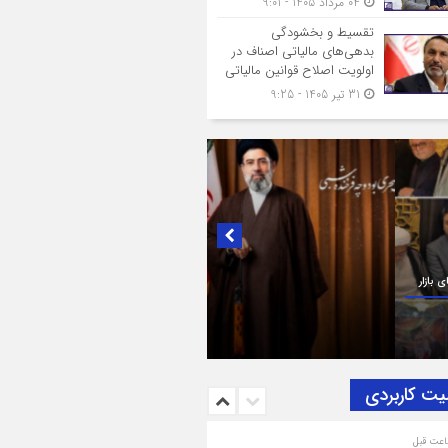
04 مرداد 1405 - 9:01
تقسیط و بخشودگی
بدهی‌های مالیاتی اصناف در
اولویت اصلاح قوانین مالیاتی
31 تیر 1405 - 9:25
ک به تصمیم سرنوشت‌ساز مجلس خبرگان رهبری؛
بریک و بیعت رئیس اتاق اصناف تهران از
ناف و بازاریان با مقام معظّم رهبری،
یت‌الله سید مجتبی خامنه‌ای (حفظه‌الله)
یت کاربردی