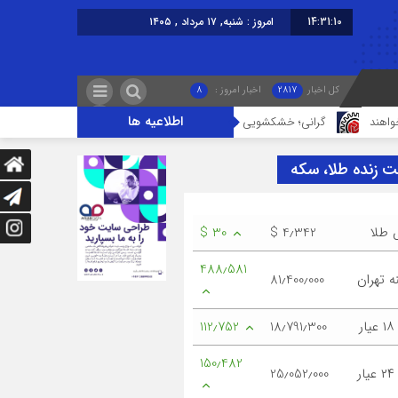
14:31:11
امروز : شنبه, ۱۷ مرداد , ۱۴۰۵
کل اخبار
2817
اخبار امروز :
8
اطلاعیه ها
گرانی؛ خشکشویی‌ ها را هم زمین‌گیر کرد/ افزایش ۱۱۰درصدی قیمت شوینده کاهش۴۰درصدی تقاضا
ت زنده طلا، سکه
 طلا
$ 4٫342
$ 30
488٫581
 تهران
81٫400٫000
ر
18٫791٫300
112٫752
150٫482
ر
25٫052٫000