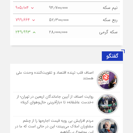
نیم سکه
94٫700٫000
905٫104
ربع سکه
52٫300٫000
799٫664
سکه گرمی
28٫000٫000
249٫993
گفتگو
اصناف قلب تپنده اقتصاد و تقویت‌کننده وحدت ملی
هستند
روایت اصناف از آیین جاماندگان اربعین در تهران؛ از
«خدمت عاشقانه» تا «بازآفرینی حال‌وهوای کربلا»
مردم افزایش بی رویه قیمت اجاره‌بها را از چشم
مشاوران املاک می‌بینند؛ این در حالی است که ما در
این موضوع بی‌گناهیم