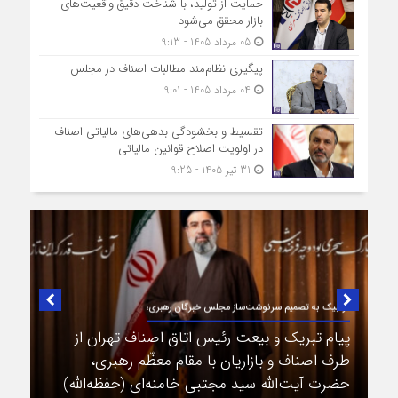
حمایت از تولید، با شناخت دقیق واقعیت‌های
بازار محقق می‌شود
05 مرداد 1405 - 9:13
پیگیری نظام‌مند مطالبات اصناف در مجلس
04 مرداد 1405 - 9:01
تقسیط و بخشودگی بدهی‌های مالیاتی اصناف
در اولویت اصلاح قوانین مالیاتی
31 تیر 1405 - 9:25
در لبیک به تصمیم سرنوشت‌ساز مجلس خبرگان رهبری؛
پیام تبریک و بیعت رئیس اتاق اصناف تهران از
طرف اصناف و بازاریان با مقام معظّم رهبری،
حضرت آیت‌الله سید مجتبی خامنه‌ای (حفظه‌الله)