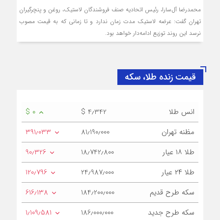
محمدرضا آل‌سارا، رئیس اتحادیه صنف فروشندگان لاستیک، روغن و پنچرگیران
تهران گفت: عرضه لاستیک مدت زمان ندارد و تا زمانی که به قیمت مصوب
نرسد این روند توزیع ادامه‌دار خواهد بود.
قیمت زنده طلا، سکه
انس طلا
$ 4٫342
$ 0
مظنه تهران
81٫190٫000
391٫033
طلا ۱۸ عیار
18٫742٫800
90٫326
طلا ۲۴ عیار
24٫987٫000
120٫796
سکه طرح قدیم
184٫200٫000
616٫138
سکه طرح جدید
186٫000٫000
1٫109٫581