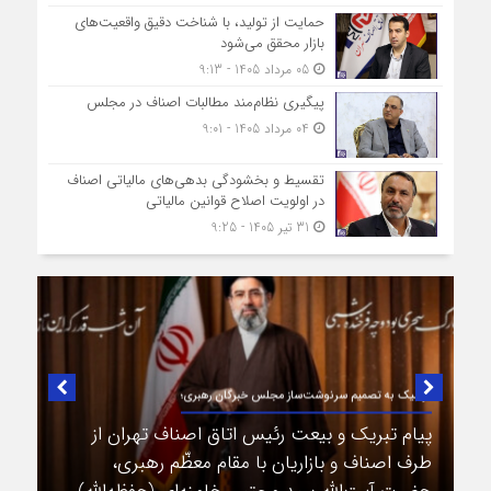
حمایت از تولید، با شناخت دقیق واقعیت‌های
بازار محقق می‌شود
05 مرداد 1405 - 9:13
پیگیری نظام‌مند مطالبات اصناف در مجلس
04 مرداد 1405 - 9:01
تقسیط و بخشودگی بدهی‌های مالیاتی اصناف
در اولویت اصلاح قوانین مالیاتی
31 تیر 1405 - 9:25
در لبیک به تصمیم سرنوشت‌ساز مجلس خبرگان رهبری؛
پیام تبریک و بیعت رئیس اتاق اصناف تهران از
طرف اصناف و بازاریان با مقام معظّم رهبری،