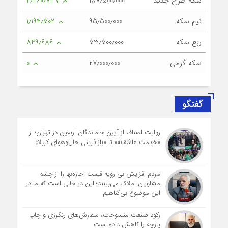
سکه طرح جدید
187٫500٫000
2٫460٫737
نیم سکه
95٫500٫000
1٫194٫502
ربع سکه
53٫500٫000
849٫686
سکه گرمی
27٫000٫000
0
گفتگو
روایت اصناف از آیین جاماندگان اربعین در تهران؛ از
«خدمت عاشقانه» تا «بازآفرینی حال‌وهوای کربلا»
مردم افزایش بی رویه قیمت اجاره‌بها را از چشم
مشاوران املاک می‌بینند؛ این در حالی است که ما در
این موضوع بی‌گناهیم
رکود صنعت منسوجات، سفارش‌های رنگرزی و چاپ
پارچه را کاهش داده است