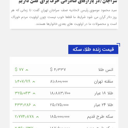
سراجان/در بازارهای صادراتی حرف برای گفتن داریم
سید محمود موسوی رئیس اتحادیه صنف سراجان تهران گفت: تا زمانی که هر
روز دلار گران می شود شرایط ما قطعا خوب نیست چون اولویت مردم خوراک
است و محصولات ما در اولویت های بعدی خانوارها هستند.
قیمت زنده طلا، سکه
انس طلا
$ 4٫337
$ 77
مظنه تهران
81٫800٫000
1٫407٫919
طلا ۱۸ عیار
18٫883٫700
325٫043
طلا ۲۴ عیار
25٫175٫000
433٫286
سکه طرح قدیم
185٫000٫000
2٫774٫878