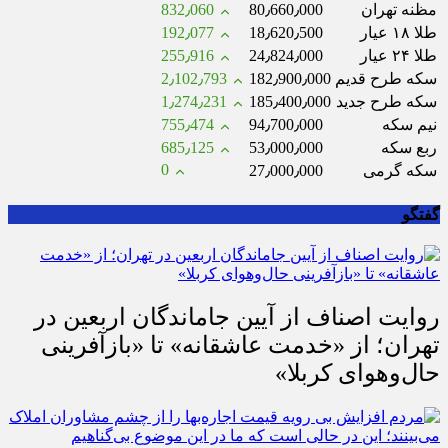
مظنه تهران
80٫660٫000
832٫060
طلا ۱۸ عیار
18٫620٫500
192٫077
طلا ۲۴ عیار
24٫824٫000
255٫916
سکه طرح قدیم
182٫900٫000
2٫102٫793
سکه طرح جدید
185٫400٫000
1٫274٫231
نیم سکه
94٫700٫000
755٫474
ربع سکه
53٫000٫000
685٫125
0
سکه گرمی
27٫000٫000
گفتگو
روایت اصناف از آیین جاماندگان اربعین در
تهران؛ از «خدمت عاشقانه» تا «بازآفرینی
حال‌وهوای کربلا»