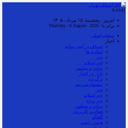
9:43:41
امروز : پنجشنبه, ۱۵ مرداد , ۱۴۰۵
برابر با : Thursday - 6 August - 2026
صفحه اصلی
اخبار
اصناف در آینه رسانه
اتحادیه ها
خبر
خبر اسلايد
دولت و مجلس
بازار در اخبار
برگزیده
پیشنهاد سردبیر
خبر
خبر اسلايد
خبر ویژه
دولت و مجلس
فعالیت کاربردی
گفتگو
هیئت رئیسه
یادداشت