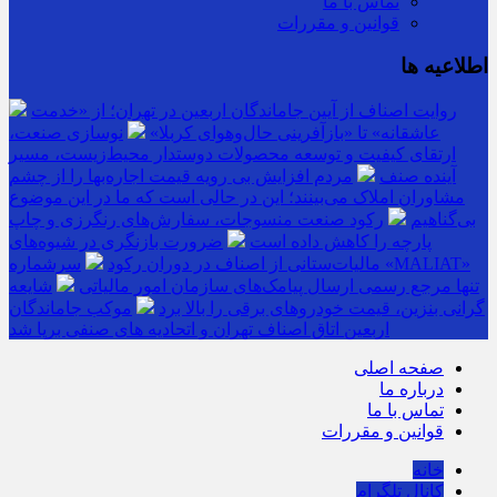
تماس با ما
قوانین و مقررات
اطلاعیه ها
روایت اصناف از آیین جاماندگان اربعین در تهران؛ از «خدمت
عاشقانه» تا «بازآفرینی حال‌وهوای کربلا»
نوسازی صنعت،
ارتقای کیفیت و توسعه محصولات دوستدار محیط‌زیست، مسیر
آینده صنف
مردم افزایش بی رویه قیمت اجاره‌بها را از چشم
مشاوران املاک می‌بینند؛ این در حالی است که ما در این موضوع
بی‌گناهیم
رکود صنعت منسوجات، سفارش‌های رنگرزی و چاپ
پارچه را کاهش داده است
ضرورت بازنگری در شیوه‌های
مالیات‌ستانی از اصناف در دوران رکود
سرشماره «MALIAT»
تنها مرجع رسمی ارسال پیامک‌های سازمان امور مالیاتی
شایعه
گرانی بنزین، قیمت خودروهای برقی را بالا برد
موکب جاماندگان
اربعین اتاق اصناف تهران و اتحادیه های صنفی برپا شد
صفحه اصلی
درباره ما
تماس با ما
قوانین و مقررات
خانه
کانال تلگرام