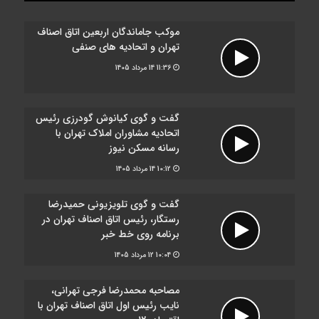
ضرورت بازنگری در شیوه‌های مالیات‌ستانی از اصناف در دوران
موکب جاماندگان اربعین اتاق اصناف
رکود
تهران و اتحادیه های صنفی
11:36
14 مرداد 1405
سرشماره «MALIAT» تنها مرجع رسمی ارسال پیامک‌های سازمان
امور مالیاتی
گفت و گوی کیانوش گودرزی رئیس
شایعه گرانی بنزین، قیمت خودروهای برقی را بالا برد
اتحادیه مشاوران املاک تهران با
رسانه مسکن نیوز
10:12
14 مرداد 1405
موکب جاماندگان اربعین اتاق اصناف تهران و اتحادیه های صنفی
برپا شد
گفت و گوی تلویزیونی حمیدرضا
رستگار، رئیس اتاق اصناف تهران در
برنامه روی خط خبر
10:04
12 مرداد 1405
مصاحبه محمدرضا فرجی تهرانی،
نایب رئیس اول اتاق اصناف تهران با