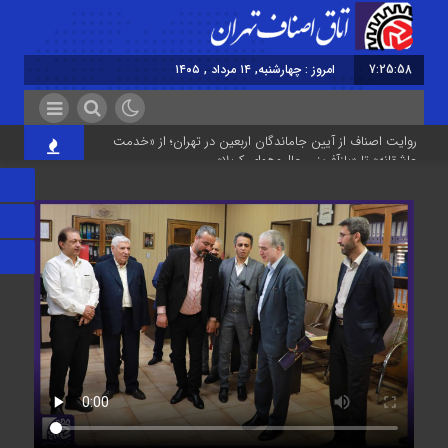
7:25:59
امروز : چهارشنبه, ۱۴ مرداد , ۱۴۰۵
برابر با : Wednesday - 5 August - 2026
روایت اصناف از آیین جاماندگان اربعین در تهران؛ از «خدمت
عاشقانه» تا «بازآفرینی حال‌وهوای کربلا»
نوسازی صنعت، ارتقای کیفیت و توسعه محصولات دوستدار
محیط‌زیست، مسیر آینده صنف
مردم افزایش بی رویه قیمت اجاره‌بها را از چشم مشاوران املاک
می‌بینند؛ این در حالی است که ما در این موضوع بی‌گناهیم
رکود صنعت منسوجات، سفارش‌های رنگرزی و چاپ پارچه را
کاهش داده است