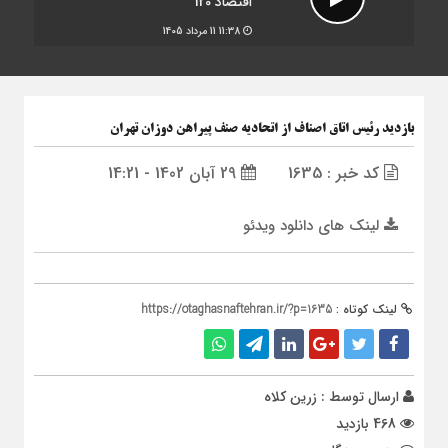
اقتصاد 120
11:38
11 مرداد 1405
بازدید رئیس اتاق اصناف از اتحادیه صنف پیراهن دوزان تهران
کد خبر : 1635
29 آبان 1402 - 14:21
لینک های دانلود ویدئو
لینک کوتاه :
https://otaghasnaftehran.ir/?p=1635
ارسال توسط :
زرین کلاه
468 بازدید