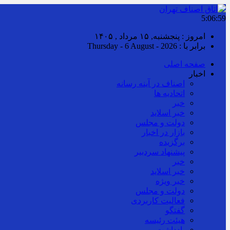
5:07:00
امروز : پنجشنبه, ۱۵ مرداد , ۱۴۰۵
برابر با : Thursday - 6 August - 2026
صفحه اصلی
اخبار
اصناف در آینه رسانه
اتحادیه ها
خبر
خبر اسلايد
دولت و مجلس
بازار در اخبار
برگزیده
پیشنهاد سردبیر
خبر
خبر اسلايد
خبر ویژه
دولت و مجلس
فعالیت کاربردی
گفتگو
هیئت رئیسه
یادداشت