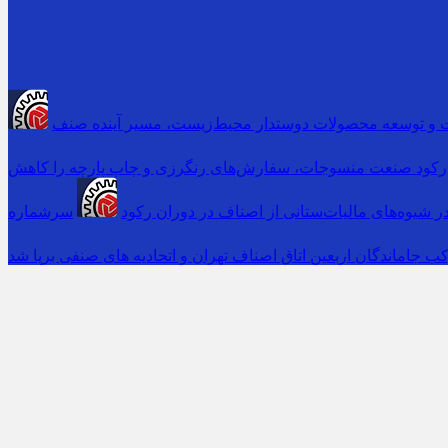
 و توسعه محصولات دوستدار محیط‌زیست، مسیر آینده صنف
رکود صنعت منسوجات، سفارش‌های رنگرزی و چاپ پارچه را کاهش
 شیوه‌های مالیات‌ستانی از اصناف در دوران رکود
ب جاماندگان اربعین اتاق اصناف تهران و اتحادیه های صنفی برپا شد