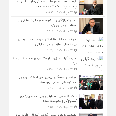
رکود صنعت منسوجات، سفارش‌های رنگرزی و
چاپ پارچه را کاهش داده است
14 مرداد 1405 - 10:23
ضرورت بازنگری در شیوه‌های مالیات‌ستانی از
اصناف در دوران رکود
14 مرداد 1405 - 9:36
سرشماره «MALIAT» تنها مرجع رسمی ارسال
پیامک‌های سازمان امور مالیاتی
14 مرداد 1405 - 9:29
شایعه گرانی بنزین، قیمت خودروهای برقی را بالا
برد
14 مرداد 1405 - 8:38
موکب جاماندگان اربعین اتاق اصناف تهران و
اتحادیه های صنفی برپا شد
13 مرداد 1405 - 10:20
ثبات اقتصادی؛ مطالبه‌ای برای حفظ پایداری
کسب‌وکار و معیشت مردم
12 مرداد 1405 - 12:15
تضعیف و رکود بسیار شدید رانندگان وانت بار و