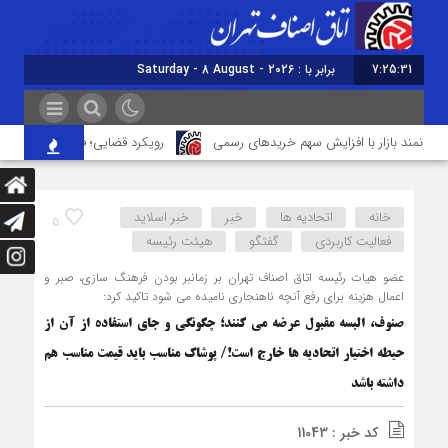
7:25:32
برابر با : Saturday - 8 August - 2026
ونمند بازار با افزایش سهم خریدهای رسمی
رویکرد قضایی؛ فاصله قیمت سکه ط
خانه
اتحادیه ها
خبر
خبر اسلايد
5
فعالیت کاربردی
گفتگو
هیئت رئیسه
عضو هیات رئیسه اتاق اصناف تهران بر زمانبر بودن فرهنگ سازی، صبر و
اعمال هزینه برای رفع آنچه ناهنجاری نامیده می شود تاکید کرد:
صنوف، البسه مقبول عرضه می کنند؛ چگونگی و جای استفاده از آن از
حیطه اختیار اتحادیه ها خارج است!/ پوشاک مناسب باید قیمت مناسب هم
داشته باشد
کد خبر : 11043