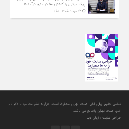
پیک موتوری/ کاهش ۵۰ درصدی درآمدها
12 مرداد 1405 - 11:51
تمامی حقوق برای اتاق اصناف تهران محفوظ است. هرگونه نشر مطالب با ذكر نام
اتاق اصناف تهران بلامانع مي باشد.
طراحی سایت : آریان دیتا