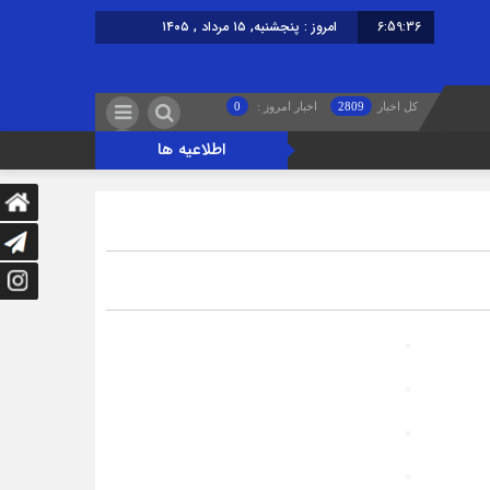
6:59:36
امروز : پنجشنبه, ۱۵ مرداد , ۱۴۰۵
برابر با : Thursday - 6 August - 2026
کل اخبار
2809
اخبار امروز :
0
اطلاعیه ها
د