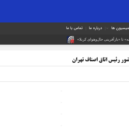
میسیون ها
درباره ما
تماس با ما
» تا «بازآفرینی حال‌وهوای کربلا»
ست، مسیر آینده صنف
ضور رئیس اتاق اصناف تهران
بینند؛ این در حالی است که ما در این موضوع بی‌گناهیم
داده است
ضرورت بازنگری در شیوه‌های مالیات‌ستانی از اصناف در دوران رکو
شایعه گرانی بنزین، قیمت خودروهای برقی را بالا برد
 شد