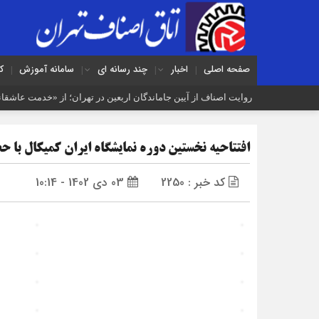
صفحه اصلی
اخبار
چند رسانه ای
سامانه آموزش
ک
روایت اصناف از آیین جاماندگان اربعین در تهران؛ از «خدمت عاشقانه
نوسازی صنعت، ارتقای کیفیت و توسعه محصولات دوستدار محیط‌زی
افتتاحیه نخستین دوره نمایشگاه ایران کمیکال با ح
مردم افزایش بی رویه قیمت اجاره‌بها را از چشم مشاوران املاک می‌
رکود صنعت منسوجات، سفارش‌های رنگرزی و چاپ پارچه را کاهش 
کد خبر : 2250
03 دی 1402 - 10:14
سرشماره «MALIAT» تنها مرجع رسمی ارسال پیامک‌های سازمان امور مالیاتی
موکب جاماندگان اربعین اتاق اصناف تهران و اتحادیه های صنفی برپا