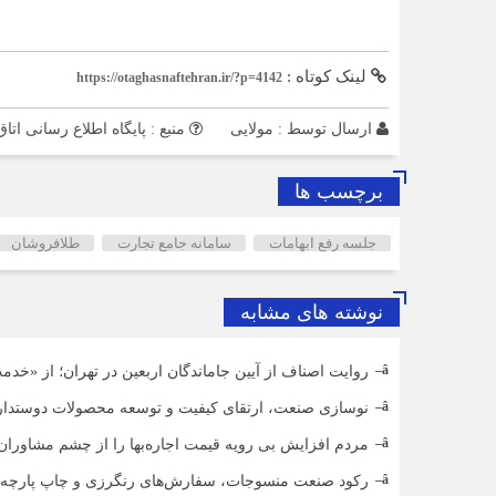
لینک کوتاه :
https://otaghasnaftehran.ir/?p=4142
ارسال توسط :
مولایی
منبع : پایگاه اطلاع ‎رسانی اتاق اصناف تهران
برچسب ها
جلسه رفع ابهامات
سامانه جامع تجارت
طلافروشان
نوشته های مشابه
روایت اصناف از آیین جاماندگان اربعین در تهران؛ از «خدمت
نوسازی صنعت، ارتقای کیفیت و توسعه محصولات دوستدار
مردم افزایش بی رویه قیمت اجاره‌بها را از چشم مشاوران ا
رکود صنعت منسوجات، سفارش‌های رنگرزی و چاپ پارچه 