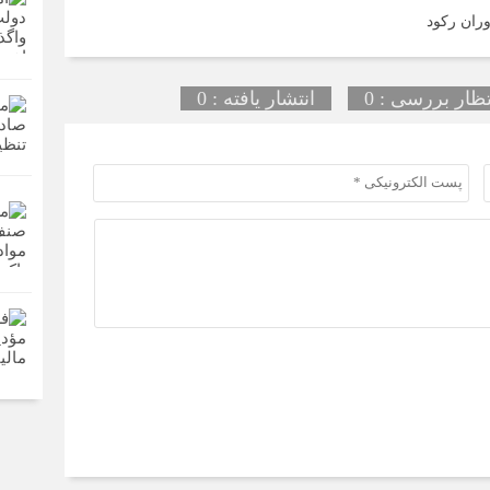
وران رکود
تظار بررسی : 0
انتشار یافته : 0